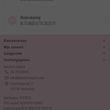
Bankrekening
NL75 INGB 0778 3839 97
Klantenservice
Mijn account
Categorieën
Contactgegevens
Evenstars Lingerie
06-25536043
info@evenstarslingerie.com
Haarlemmerdijk 21
1013 KA Amsterdam
KvK Number: 75017679
BTW-number: NL001595356B03
Bankrekening: NL75 INGB 0778 3839 97