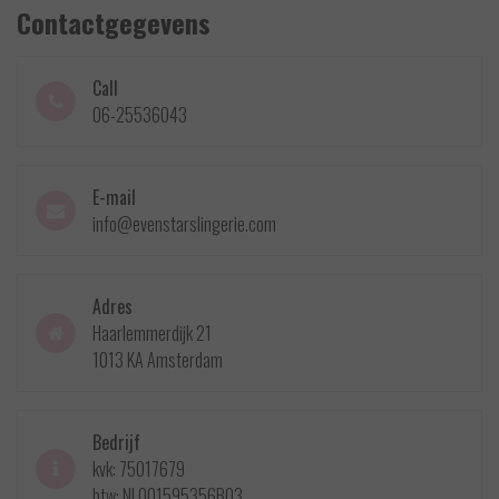
Contactgegevens
Call
06-25536043
E-mail
info@evenstarslingerie.com
Adres
Haarlemmerdijk 21
1013 KA Amsterdam
Bedrijf
kvk: 75017679
btw: NL001595356B03