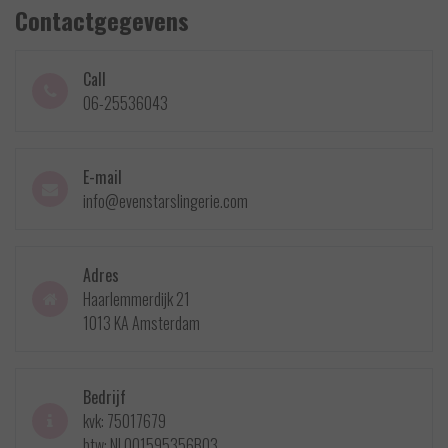
Contactgegevens
Call
06-25536043
E-mail
info@evenstarslingerie.com
Adres
Haarlemmerdijk 21
1013 KA Amsterdam
Bedrijf
kvk: 75017679
btw: NL001595356B03