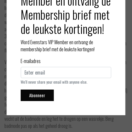
Member en ontvang de
lingerie met de hand te wassen en altijd in lauw-warm water (30°), laat
lingerie kort weken, spoel het goed uit en knijp voorzichtig het water uit
Membership brief met
de lingerie. Laat lingerie liggend drogen. Wilt u toch graag lingerie in de
wasmachine wassen? Gebruik dan een waszakje en maak de
de leukste kortingen!
achtersluiting van de BH dicht. Gebruik een kort handwasprogramma op
30° Strijk lingerie niet en gebruik nooit een wasverzachter. Gebruik de
Word Evenstars VIP Member en ontvang de
centrifuge zo laag mogelijk en gebruik geen droger. In deze webshop zijn
membership brief met de leukste kortingen!
fijnwasmiddelen en waszakjes te koop.
E-mailadres
Vermijd, bij gebruik van badmode, ruwe oppervlakten en zorg dat er geen
cosmetische- en zonnebrandproducten op de badmode komt. Badmode
moet direct na gebruik uitgespoeld worden. Daarna moet badmode met
We'll never share your email with anyone else.
de hand of in een waszakje in een wasmachine op een
handwasprogramma op 30° met een fijnwasmiddel (geen wolwasmiddel)
Abonneer
gewassen worden. Ook badmode moet liggend drogen en mag niet in de
felle zon of tegen een radiator aan drogen. Ook badmode mag niet in de
droger en gebruik de centrifuge op de laagste stand. Knijp zachtjes het
vocht uit de badmode en leg het te drogen op een wasrekje. Berg
badmode pas op als het geheel droog is.