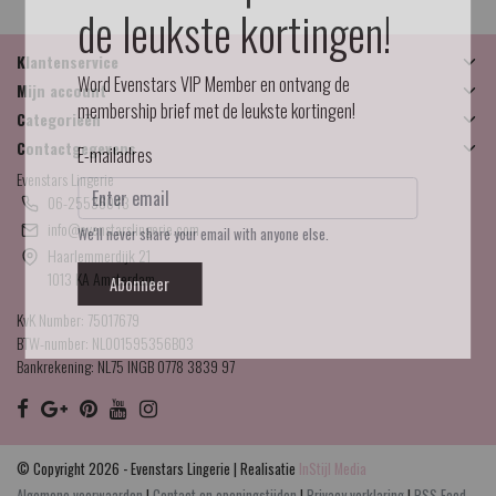
de leukste kortingen!
Klantenservice
Word Evenstars VIP Member en ontvang de
Mijn account
membership brief met de leukste kortingen!
Categorieën
Contactgegevens
E-mailadres
Evenstars Lingerie
06-25536043
info@evenstarslingerie.com
We'll never share your email with anyone else.
Haarlemmerdijk 21
1013 KA Amsterdam
Abonneer
KvK Number: 75017679
BTW-number: NL001595356B03
Bankrekening: NL75 INGB 0778 3839 97
© Copyright 2026 - Evenstars Lingerie | Realisatie
InStijl Media
Algemene voorwaarden
|
Contact en openingstijden
|
Privacy verklaring
|
RSS Feed