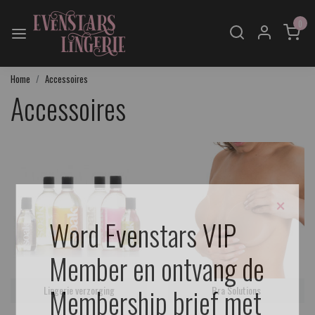
0
Home
Accessoires
Accessoires
×
Word Evenstars VIP
Member en ontvang de
Membership brief met
Lingerie verzorging
Bra Solutions