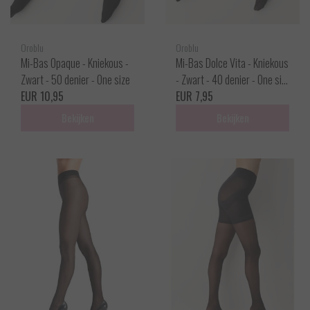
Oroblu
Oroblu
Mi-Bas Opaque - Kniekous -
Mi-Bas Dolce Vita - Kniekous
Zwart - 50 denier - One size
- Zwart - 40 denier - One siz
EUR 10,95
e
EUR 7,95
Bekijken
Bekijken