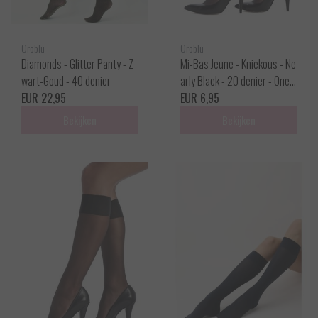
Oroblu
Oroblu
Diamonds - Glitter Panty - Z
Mi-Bas Jeune - Kniekous - Ne
wart-Goud - 40 denier
arly Black - 20 denier - One s
EUR 22,95
ize
EUR 6,95
Bekijken
Bekijken