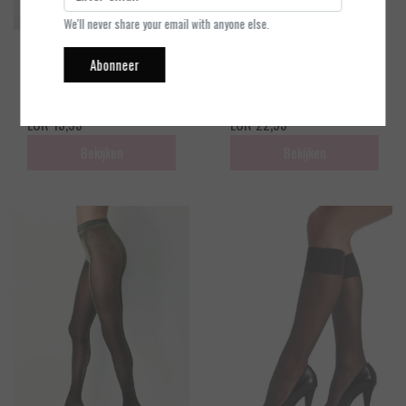
We'll never share your email with anyone else.
Oroblu
Oroblu
Abonneer
Sensuel - Panty - Zwart - 30
Diamonds - Glitter Panty - Z
Denier
wart-Zilver - 40 denier - S
EUR 15,95
EUR 22,95
Bekijken
Bekijken