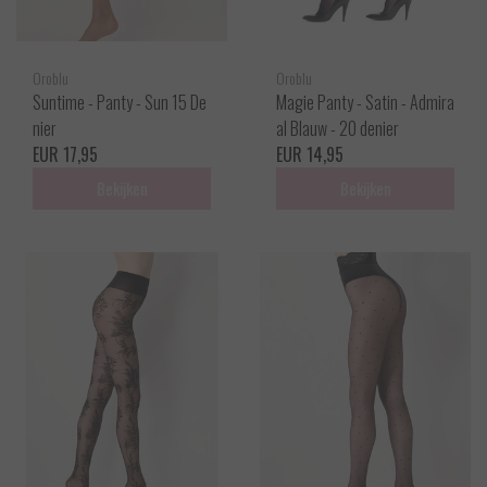
Oroblu
Oroblu
Suntime - Panty - Sun 15 De
Magie Panty - Satin - Admira
nier
al Blauw - 20 denier
EUR 17,95
EUR 14,95
Bekijken
Bekijken