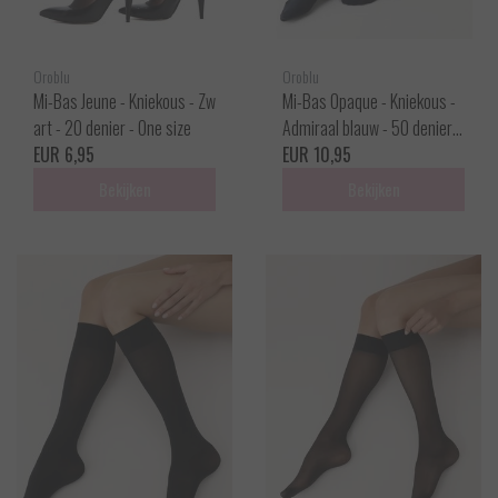
Oroblu
Oroblu
Mi-Bas Jeune - Kniekous - Zw
Mi-Bas Opaque - Kniekous -
art - 20 denier - One size
Admiraal blauw - 50 denier -
EUR 6,95
One size
EUR 10,95
Bekijken
Bekijken