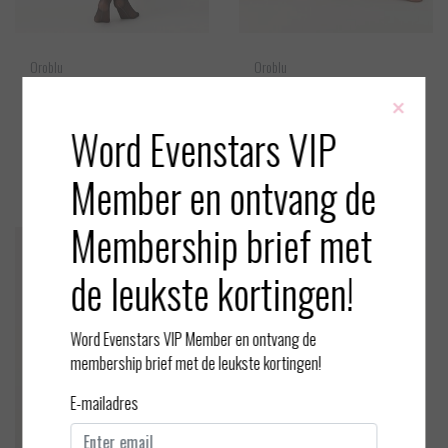
Oroblu
Oroblu
Riga Lux - Panty - Zwart-Zilv
Demi Bas - Petit sok - Sunto
×
er - 20 denier
uch - 20 denier
Word Evenstars VIP
EUR 19,95
EUR 7,95
Bekijken
Bekijken
Member en ontvang de
Membership brief met
de leukste kortingen!
Word Evenstars VIP Member en ontvang de
membership brief met de leukste kortingen!
E-mailadres