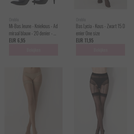
Oroblu
Oroblu
Mi-Bas Jeune - Kniekous - Ad
Bas Lycia - Kous - Zwart 15 D
miraal blauw - 20 denier - On
enier One size
e size
EUR 6,95
EUR 11,95
Bekijken
Bekijken