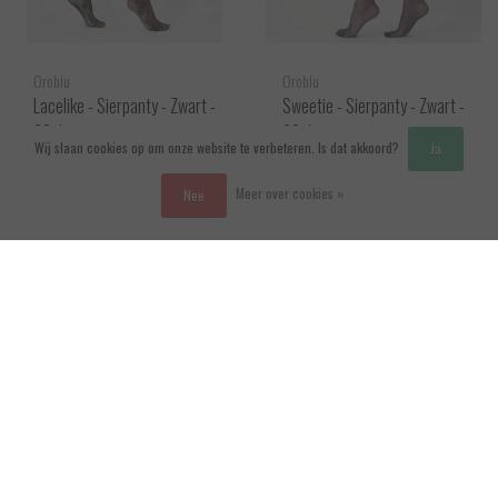
Oroblu
Oroblu
Lacelike - Sierpanty - Zwart -
Sweetie - Sierpanty - Zwart -
30 denier
20 denier
Wij slaan cookies op om onze website te verbeteren. Is dat akkoord?
Ja
EUR 21,95
EUR 24,95
Bekijken
Bekijken
Meer over cookies »
Nee
Vergelijk producten
0 Producten