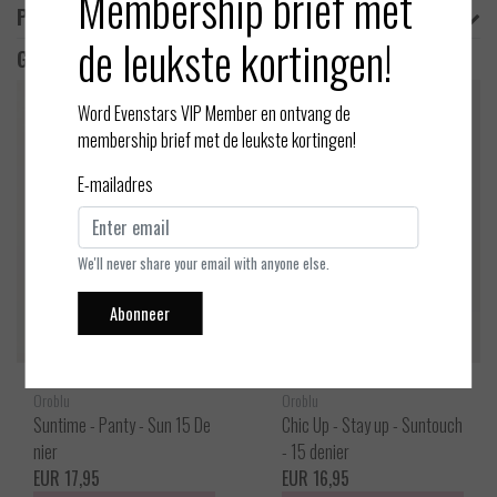
Membership brief met
Product informatie
de leukste kortingen!
Gerelateerde producten
Word Evenstars VIP Member en ontvang de
membership brief met de leukste kortingen!
E-mailadres
We'll never share your email with anyone else.
Abonneer
Oroblu
Oroblu
Suntime - Panty - Sun 15 De
Chic Up - Stay up - Suntouch
nier
- 15 denier
EUR 17,95
EUR 16,95