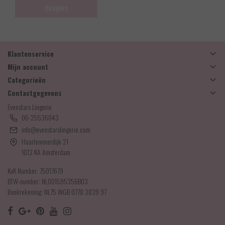
Bekijken
Klantenservice
Mijn account
Categorieën
Contactgegevens
Evenstars Lingerie
06-25536043
info@evenstarslingerie.com
Haarlemmerdijk 21
1013 KA Amsterdam
KvK Number: 75017679
BTW-number: NL001595356B03
Bankrekening: NL75 INGB 0778 3839 97