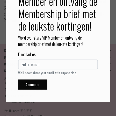
Member en ontvang de
creditcards (VISA, Mastercard en American Express). Betalingen met
Creditcards kunnen tot € 500,00 en verdachte transacties met
Membership brief met
creditcards worden zowel door ons als door de betaalprovider Mollie
Payments intensief gecontroleerd op creditcard fraude.
de leukste kortingen!
Word Evenstars VIP Member en ontvang de
membership brief met de leukste kortingen!
Klantenservice
E-mailadres
Mijn account
Categorieën
Contactgegevens
We'll never share your email with anyone else.
Evenstars Lingerie
06-25536043
Abonneer
info@evenstarslingerie.com
Haarlemmerdijk 21
1013 KA Amsterdam
KvK Number: 75017679