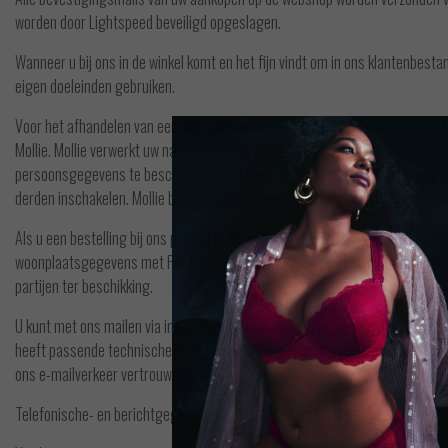
worden door Lightspeed beveiligd opgeslagen.
Wanneer u bij ons in de winkel komt en het fijn vindt om in ons klantenbe
eigen doeleinden gebruiken.
Voor het afhandelen van een webshop betalingen maken wij gebruik van het
Mollie. Mollie verwerkt uw naam, adres en woonplaatsgegevens en uw bet
persoonsgegevens te beschermen. Alle hierboven genoemde waarborgen met 
derden inschakelen. Mollie bewaart uw gegevens niet langer dan op grond va
Als u een bestelling bij ons plaatst is het onze taak om uw pakket bij u te 
woonplaatsgegevens met PostNL delen. PostNL gebruikt deze gegevens alle
partijen ter beschikking.
U kunt met ons mailen via
info@evenstarslingerie.com
. Deze zakelijke web
heeft passende technische en organisatorische maatregelen getroffen om mi
ons e-mailverkeer vertrouwelijk.
Telefonische- en berichtgegevens worden dagelijks tot wekelijks verwijder