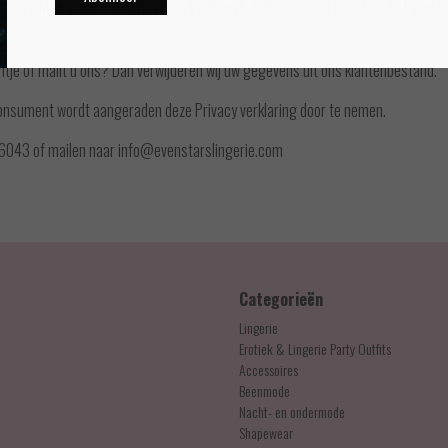
cties zijn te vinden op Instagram, Pinterest, YouTube, onze webshop en Faceboo
ntje of mailt u ons? Dan verwijderen wij uw gegevens uit ons klantenbestand.
Consument wordt aangeraden deze Privacy verklaring door te nemen.
536043 of mailen naar
info@evenstarslingerie.com
Categorieën
Lingerie
Erotiek & Lingerie Party Outfits
Accessoires
Beenmode
Nacht- en ondermode
Shapewear