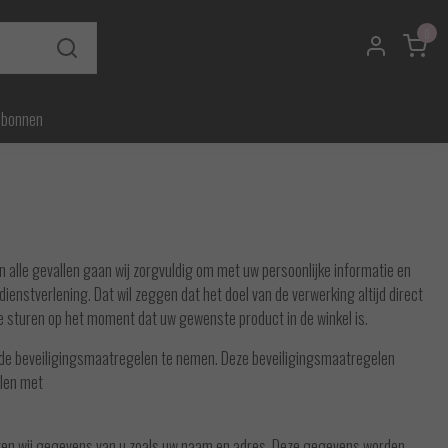
0
ubonnen
In alle gevallen gaan wij zorgvuldig om met uw persoonlijke informatie en
enstverlening. Dat wil zeggen dat het doel van de verwerking altijd direct
je sturen op het moment dat uw gewenste product in de winkel is.
nde beveiligingsmaatregelen te nemen. Deze beveiligingsmaatregelen
elen met
gen wij gegevens van u zoals uw naam en adres. Deze gegevens worden