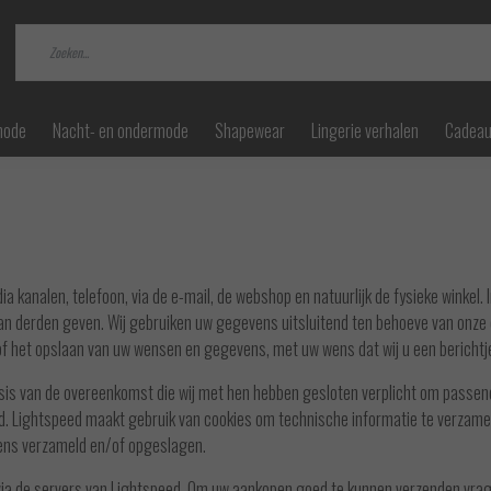
mode
Nacht- en ondermode
Shapewear
Lingerie verhalen
Cadea
a kanalen, telefoon, via de e-mail, de webshop en natuurlijk de fysieke winkel. 
an derden geven. Wij gebruiken uw gegevens uitsluitend ten behoeve van onze di
 of het opslaan van uw wensen en gegevens, met uw wens dat wij u een bericht
asis van de overeenkomst die wij met hen hebben gesloten verplicht om passe
d. Lightspeed maakt gebruik van cookies om technische informatie te verzam
vens verzameld en/of opgeslagen.
ia de servers van Lightspeed. Om uw aankopen goed te kunnen verzenden vra