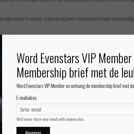
stand opgenomen te worden, staan uw gegevens opgeslagen binnen onze beveiligd
 platform van
aalgegevens zoals uw bankrekening- of creditcardnummer. Mollie heeft passe
betrekking tot de bescherming van uw persoonsgegevens zijn eveneens van t
Word Evenstars VIP Member 
n de wettelijke termijnen is toegestaan.
Membership brief met de leu
laten bezorgen. Wij maken gebruik van de diensten van PostNL voor het uitvoeren
en ten behoeve van het uitvoeren van de overeenkomst. In het geval dat Pos
Word Evenstars VIP Member en ontvang de membership brief met de 
mail wordt gehost door Strato. Al het e-mailverkeer wordt dagelijks tot wekeli
E-mailadres
sbruik, verlies en corruptie van uw en onze gegevens zoveel mogelijk te voo
We'll never share your email with anyone else.
d. Zo blijven er geen onnodige gegevens bewaard.
Abonneer