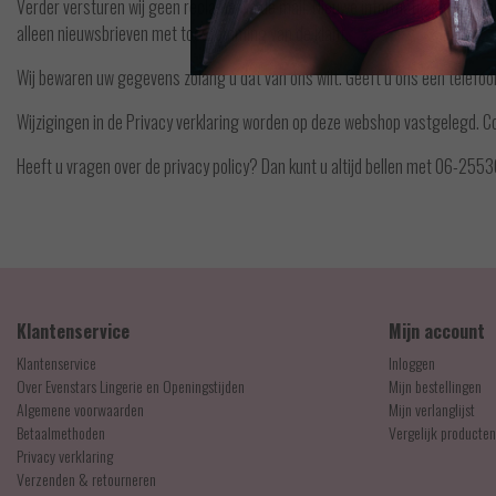
Verder versturen wij geen reclame via de mail. Nieuwe informatie en leuke a
alleen nieuwsbrieven met toestemming van de klant.
Wij bewaren uw gegevens zolang u dat van ons wilt. Geeft u ons een telefoo
Wijzigingen in de Privacy verklaring worden op deze webshop vastgelegd. 
Heeft u vragen over de privacy policy? Dan kunt u altijd bellen met 06-25
Klantenservice
Mijn account
Klantenservice
Inloggen
Over Evenstars Lingerie en Openingstijden
Mijn bestellingen
Algemene voorwaarden
Mijn verlanglijst
Betaalmethoden
Vergelijk producten
Privacy verklaring
Verzenden & retourneren