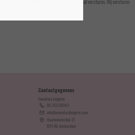
k. In de toekomst zullen wij nieuwsbrieven per mail versturen. Wij versturen
Contactgegevens
Evenstars Lingerie
06-25536043
info@evenstarslingerie.com
Haarlemmerdijk 21
1013 KA Amsterdam