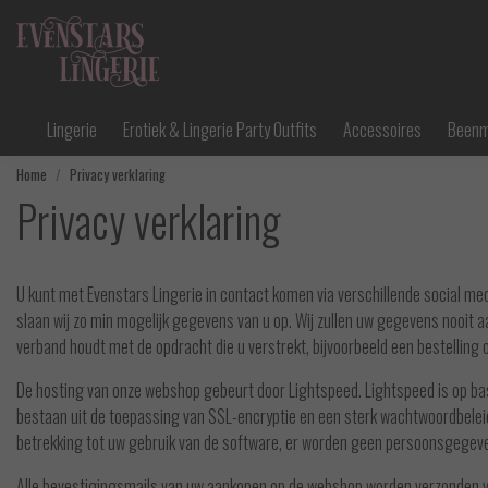
Lingerie
Erotiek & Lingerie Party Outfits
Accessoires
Been
Home
Privacy verklaring
Privacy verklaring
U kunt met Evenstars Lingerie in contact komen via verschillende social medi
slaan wij zo min mogelijk gegevens van u op. Wij zullen uw gegevens nooit a
verband houdt met de opdracht die u verstrekt, bijvoorbeeld een bestelling
De hosting van onze webshop gebeurt door Lightspeed. Lightspeed is op b
bestaan uit de toepassing van SSL-encryptie en een sterk wachtwoordbelei
betrekking tot uw gebruik van de software, er worden geen persoonsgege
Alle bevestigingsmails van uw aankopen op de webshop worden verzonden v