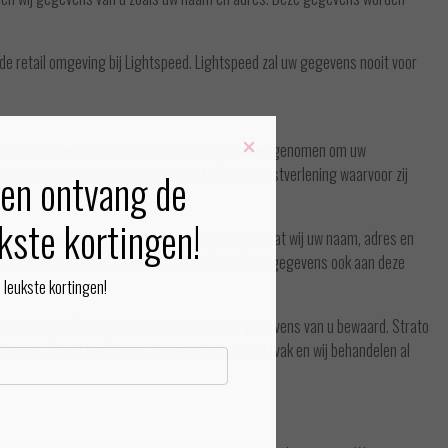
e retail omgeving bij Lightspeed. Lightspeed zal uw gegevens nooit voor
×
nde technische en organisatorische maatregelen genomen om uw
oepassing op de onderdelen van Mollie’s dienstverlening waarvoor zij
en ontvang de
kste kortingen!
 van de leveringen. Het is daarvoor noodzakelijk dat wij uw naam, adres en
tNL onderaannemers inschakelt, stelt PostNL uw gegevens ook aan deze
leukste kortingen!
jks verwijderd. Er worden geen onnodige mail gegevens van u bewaard. Strato
rkomen. Strato heeft geen toegang tot ons postvak en wij behandelen al