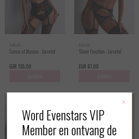
Aubade
Aubade
Sense of Illusion - Jarretel
Sheer Emotion - Jarretel
EUR 135,00
EUR 67,00
Bekijken
Bekijken
×
Word Evenstars VIP
Member en ontvang de