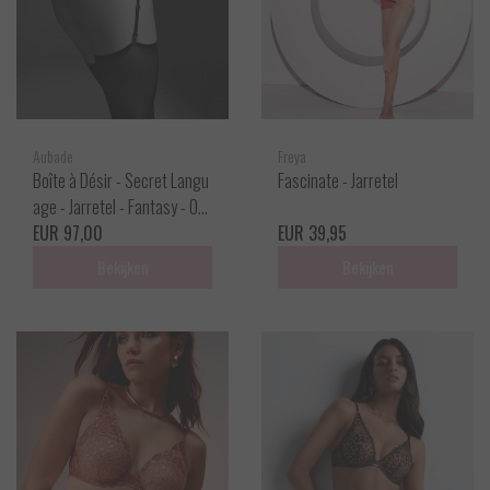
Aubade
Freya
Boîte à Désir - Secret Langu
Fascinate - Jarretel
age - Jarretel - Fantasy - On
e size
EUR 97,00
EUR 39,95
Bekijken
Bekijken