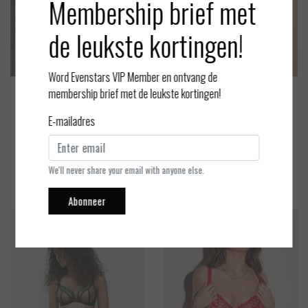
Membership brief met
de leukste kortingen!
Word Evenstars VIP Member en ontvang de
membership brief met de leukste kortingen!
Aubade
Marie Jo
Sense of Illusion - Jarretel
Junoo - Harnas - Jasper Gree
E-mailadres
n - One Size
EUR 135,00
EUR 30,90
Bekijken
Bekijken
We'll never share your email with anyone else.
Abonneer