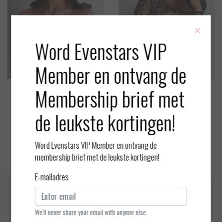
×
Word Evenstars VIP
Member en ontvang de
Membership brief met
Aubade
Aubade
Crazy in Love - Bolero - War
Crazy in Love - Bolero - Satin
de leukste kortingen!
m Pink - L
Brown - L
EUR 180,00
EUR 180,00
Word Evenstars VIP Member en ontvang de
Bekijken
Bekijken
membership brief met de leukste kortingen!
E-mailadres
We'll never share your email with anyone else.