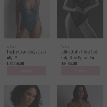
Aubade
Aubade
Flawless Love - Body - Drago
Boîte à Désir - Animal Soul -
nfly - M
Body - Black Python - One si
EUR 156,00
ze
EUR 115,00
Bekijken
Bekijken