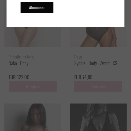
Abonneer
PrimaDonna Twist
Freya
Nako - Body
Sydnie - Body - Zwart - XS
EUR 122,00
EUR 74,95
Bekijken
Bekijken