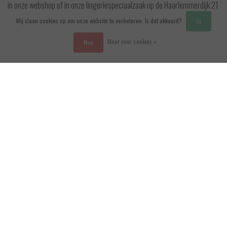
in onze webshop of in onze lingeriespeciaalzaak op de Haarlemmerdijk 21
in Amsterdam. Wees welkom!
Wij slaan cookies op om onze website te verbeteren. Is dat akkoord?
Ja
Meer over cookies »
Nee
Klantenservice
Mijn account
Categorieën
Vergelijk producten
0 Producten
Contactgegevens
Evenstars Lingerie
06-25536043
info@evenstarslingerie.com
Haarlemmerdijk 21
1013 KA Amsterdam
KvK Number: 75017679
BTW-number: NL001595356B03
Bankrekening: NL75 INGB 0778 3839 97