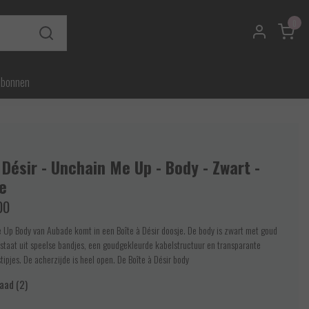
0
ubonnen
 Désir - Unchain Me Up - Body - Zwart -
e
00
Up Body van Aubade komt in een Boîte à Désir doosje. De body is zwart met goud
staat uit speelse bandjes, een goudgekleurde kabelstructuur en transparante
tipjes. De acherzijde is heel open. De Boîte à Désir body
aad (2)