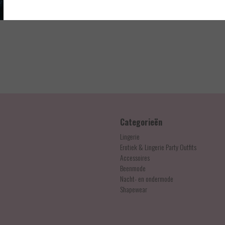
t goud gekleurd en bestaat uit speelse bandjes, een goudgekleurde kabelstructuur en trans
Categorieën
Lingerie
Erotiek & Lingerie Party Outfits
Accessoires
Beenmode
Nacht- en ondermode
Shapewear