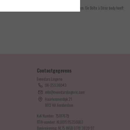
parante meshstof met stipjes. De acherzijde is heel open. De Boîte à Désir body heeft
Contactgegevens
Evenstars Lingerie
06-25536043
info@evenstarslingerie.com
Haarlemmerdijk 21
1013 KA Amsterdam
KvK Number: 75017679
BTW-number: NL001595356B03
Bankrekening: NL75 INGB 0778 3839 97