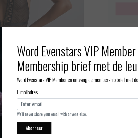
Meer info
Toevoegen aan
Word Evenstars VIP Member 
Membership brief met de leu
Word Evenstars VIP Member en ontvang de membership brief met de 
E-mailadres
Afbeelding vergroten
We'll never share your email with anyone else.
Abonneer