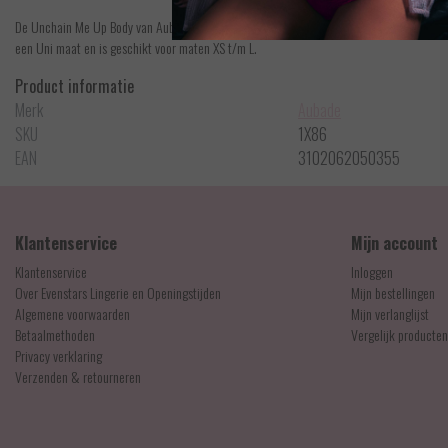
De Unchain Me Up Body van Aubade komt in een Boîte à Désir doosje. De body is zwart me
een Uni maat en is geschikt voor maten XS t/m L.
Product informatie
Merk
Aubade
SKU
1X86
EAN
3102062050355
Klantenservice
Mijn account
Klantenservice
Inloggen
Over Evenstars Lingerie en Openingstijden
Mijn bestellingen
Algemene voorwaarden
Mijn verlanglijst
Betaalmethoden
Vergelijk producten
Privacy verklaring
Verzenden & retourneren