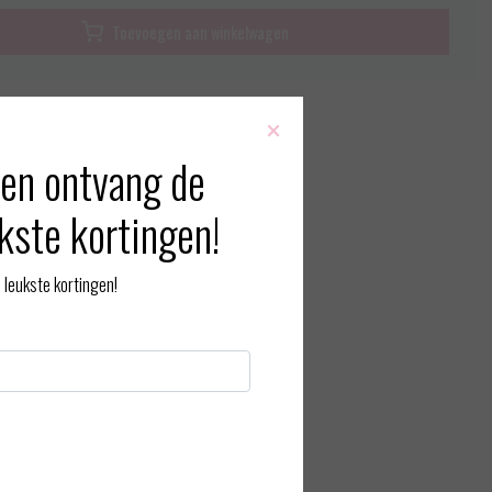
Toevoegen aan winkelwagen
×
rmatie?
Neem contact op over dit product
 vergelijking
en ontvang de
kste kortingen!
leukste kortingen!