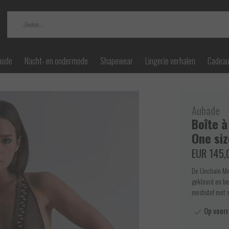
mode
Nacht- en ondermode
Shapewear
Lingerie verhalen
Cadea
Aubade
Boîte à
One siz
EUR 145,
De Unchain Me 
gekleurd en be
meshstof met s
Op voorr