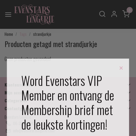
0
Home
Tags
strandjurkje
Producten getagd met strandjurkje
Geen producten gevonden!
×
Word Evenstars VIP
Klantenservice
Member en ontvang de
Mijn account
Categorieën
Membership brief met
Contactgegevens
Evenstars Lingerie
de leukste kortingen!
06-25536043
info@evenstarslingerie.com