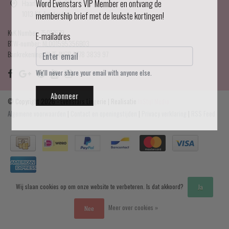
Haarlemmerdijk 21
Word Evenstars VIP Member en ontvang de
1013 KA Amsterdam
membership brief met de leukste kortingen!
KvK Number: 75017679
E-mailadres
BTW-number: NL001595356B03
Bankrekening: NL75 INGB 0778 3839 97
We'll never share your email with anyone else.
Abonneer
© Copyright 2026 - Evenstars Lingerie | Realisatie
InStijl Media
Algemene voorwaarden
|
Contact en openingstijden
|
Privacy verklaring
|
RSS Feed
Wij slaan cookies op om onze website te verbeteren. Is dat akkoord?
Ja
Meer over cookies »
Nee