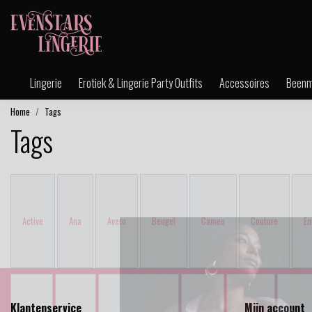
Lingerie
Erotiek & Lingerie Party Outfits
Accessoires
Been
Home
Tags
Tags
Active
Ana
Avero
Beugel
Cameo
Couture
En
Klantenservice
Mijn account