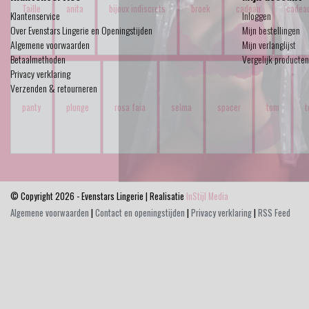
Taille
anita
bijoux indiscrets
broek
cadeau
cadea
Klantenservice
Inloggen
Over Evenstars Lingerie en Openingstijden
Mijn bestellingen
Algemene voorwaarden
Mijn verlanglijst
Betaalmethoden
Vergelijk producten
Privacy verklaring
Verzenden & retourneren
panty
plunge
rosa faia
selma
spacer
tom
t
© Copyright 2026 - Evenstars Lingerie | Realisatie
InStijl Media
Algemene voorwaarden
|
Contact en openingstijden
|
Privacy verklaring
|
RSS Feed