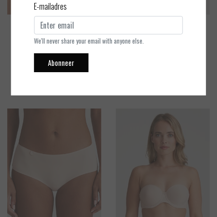
E-mailadres
Marie Jo
Marie Jo
Tom - String
Tom - Full cup BH
We'll never share your email with anyone else.
Abonneer
EUR 35,90
EUR 86,90
Bekijken
Bekijken