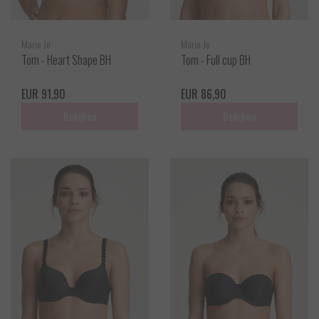
Marie Jo
Marie Jo
Tom - Heart Shape BH
Tom - Full cup BH
EUR 91,90
EUR 86,90
Bekijken
Bekijken