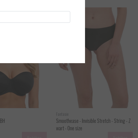
Fantasie
 BH
Smoothease - Invisible Stretch - String - Z
wart - One size
Bekijken
Bekijken