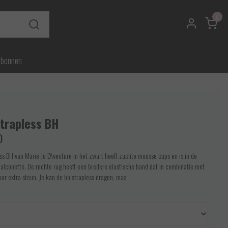
0
ubonnen
Strapless BH
0
ss BH van Marie Jo L'Aventure in het zwart heeft zachte mousse cups en is in de
alconette. De rechte rug heeft een bredere elastische band dat in combinatie met
voor extra steun. Je kan de bh strapless dragen, maa