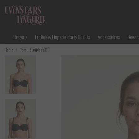
Lingerie
Erotiek & Lingerie Party Outfits
Accessoires
Been
Home
Tom - Strapless BH