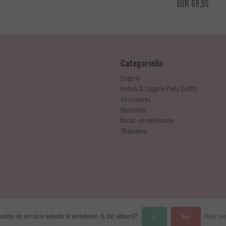
EUR 96,90
EUR 69,95
Categorieën
Lingerie
Erotiek & Lingerie Party Outfits
Accessoires
Beenmode
Nacht- en ondermode
Shapewear
ookies op om onze website te verbeteren. Is dat akkoord?
Meer ove
Ja
Nee