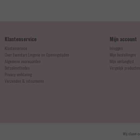
1,90
EUR 35,90
Klantenservice
Mijn account
Klantenservice
Inloggen
Over Evenstars Lingerie en Openingstijden
Mijn bestellingen
Algemene voorwaarden
Mijn verlanglijst
Betaalmethoden
Vergelijk producten
Privacy verklaring
Verzenden & retourneren
© Copyright 2026 - Evenstars Lingerie | Realisatie
InStijl Media
Wij slaan c
Algemene voorwaarden
|
Contact en openingstijden
|
Privacy verklaring
|
RSS Feed