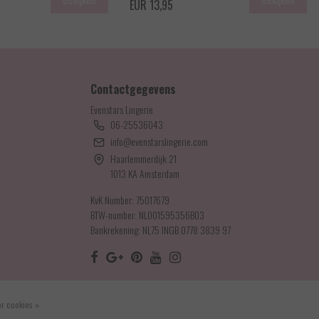
EUR 13,95
Contactgegevens
Evenstars Lingerie
06-25536043
info@evenstarslingerie.com
Haarlemmerdijk 21
1013 KA Amsterdam
KvK Number: 75017679
BTW-number: NL001595356B03
Bankrekening: NL75 INGB 0778 3839 97
r cookies »