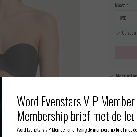
Maat:
*
Op voorr
Meer info
Toevoegen aan
Word Evenstars VIP Member 
Afbeelding vergroten
Membership brief met de leu
Word Evenstars VIP Member en ontvang de membership brief met de 
Gerelate