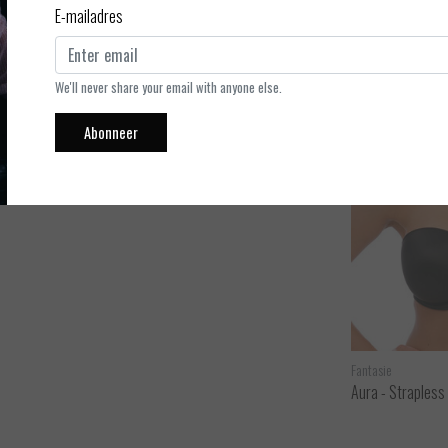
E-mailadres
s in de vorm van een balconette. De rechte rug heeft een bredere
rapless dragen, maar ook met de welbekende Tom schouderbandjes
We'll never share your email with anyone else.
Abonneer
Marie Jo
Fantasie
Tom - Strapless BH
Aura - Strapless
ijken
Bekijken