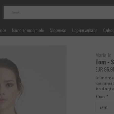
mode
Nacht- en ondermode
Shapewear
Lingerie verhalen
Cadea
Marie Jo
Tom - 
EUR 96,9
De Tom straple
vorm van een b
de stof zorgt 
Kleur:
*