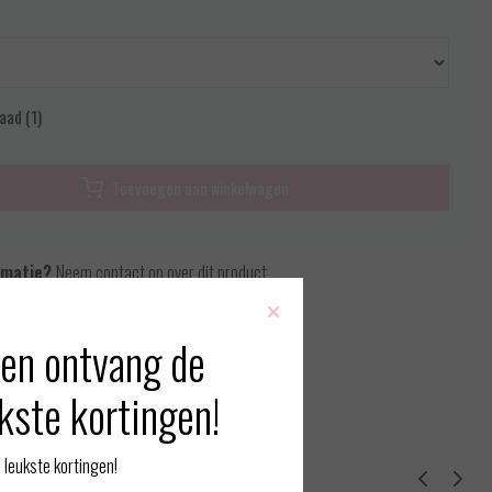
aad (1)
Toevoegen aan winkelwagen
rmatie?
Neem contact op over dit product
×
 vergelijking
en ontvang de
kste kortingen!
leukste kortingen!
erde producten