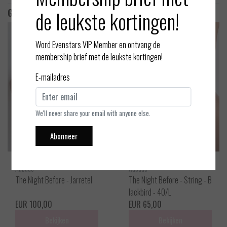
de leukste kortingen!
Gerelateerde producten
Word Evenstars VIP Member en ontvang de
membership brief met de leukste kortingen!
E-mailadres
We'll never share your email with anyone else.
Abonneer
Aubade
Aubade
The Night Before - Jarretel
The Night Before - String - B
lackbird - 40/L
EUR 100,00
EUR 65,00
Bekijken
Bekijken