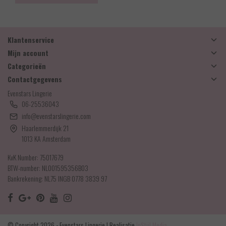
Klantenservice
Mijn account
Categorieën
Contactgegevens
Evenstars Lingerie
06-25536043
info@evenstarslingerie.com
Haarlemmerdijk 21
1013 KA Amsterdam
KvK Number: 75017679
BTW-number: NL001595356B03
Bankrekening: NL75 INGB 0778 3839 97
© Copyright 2026 - Evenstars Lingerie | Realisatie
InStijl Media