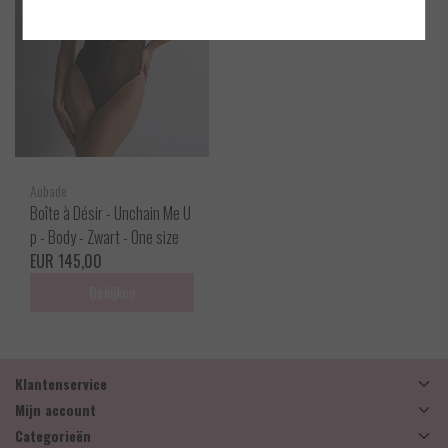
Aubade
Boîte à Désir - Unchain Me U
p - Body - Zwart - One size
EUR 145,00
Bekijken
Klantenservice
Mijn account
Categorieën