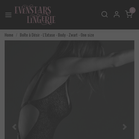
0
Home
Boîte à Désir - L'Extase - Body - Zwart - One size
Vorige
Volgend