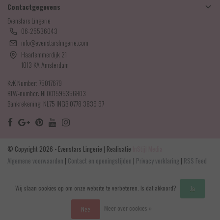
Contactgegevens
Evenstars Lingerie
06-25536043
info@evenstarslingerie.com
Haarlemmerdijk 21
1013 KA Amsterdam
KvK Number: 75017679
BTW-number: NL001595356B03
Bankrekening: NL75 INGB 0778 3839 97
© Copyright 2026 - Evenstars Lingerie | Realisatie
InStijl Media
Algemene voorwaarden
|
Contact en openingstijden
|
Privacy verklaring
|
RSS Feed
Wij slaan cookies op om onze website te verbeteren. Is dat akkoord?
Ja
Meer over cookies »
Nee