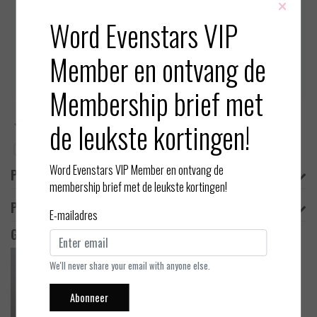
×
in bondagestijl en de body is een o
Word Evenstars VIP
Op voorraad (1)
Member en ontvang de
Toevoegen aan winkelwagen
Membership brief met
Meer informatie?
Neem contact op over dit product
de leukste kortingen!
Toevoegen aan vergelijking
Word Evenstars VIP Member en ontvang de
Productomschrijving
membership brief met de leukste kortingen!
Product informatie
E-mailadres
Gerelateerde producten
We'll never share your email with anyone else.
Abonneer