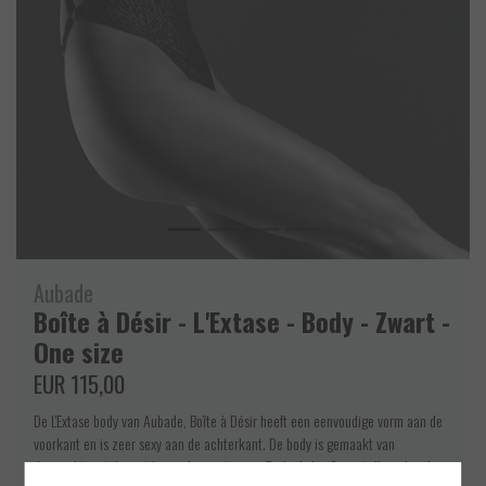
Aubade
Boîte à Désir - L'Extase - Body - Zwart -
One size
EUR 115,00
De L'Extase body van Aubade, Boîte à Désir heeft een eenvoudige vorm aan de
voorkant en is zeer sexy aan de achterkant. De body is gemaakt van
doorzichtige tule met bijzondere patronen. De body heeft verstelbare bandjes