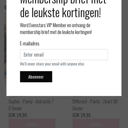
de leukste kortingen!
Gerelateerde producten
Word Evenstars VIP Member en ontvang de
membership brief met de leukste kortingen!
E-mailadres
We'll never share your email with anyone else.
Abonneer
Trasparenze
Oroblu
Sophie - Panty - Antracite 7
Different - Panty - Zwart 80
0 Denier
Denier
EUR 24,99
EUR 24,95
Bekijken
Bekijken