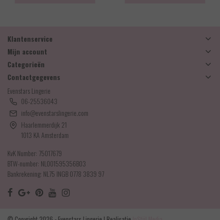
Klantenservice
Mijn account
Categorieën
Contactgegevens
Evenstars Lingerie
06-25536043
info@evenstarslingerie.com
Haarlemmerdijk 21
1013 KA Amsterdam
KvK Number: 75017679
BTW-number: NL001595356B03
Bankrekening: NL75 INGB 0778 3839 97
© Copyright 2026 - Evenstars Lingerie | Realisatie
InStijl Media