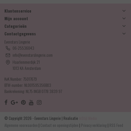
Klantenservice
Mijn account
Categorieën
Contactgegevens
Evenstars Lingerie
06-25536043
info@evenstarslingerie.com
Haarlemmerdijk 21
1013 KA Amsterdam
KvK Number: 75017679
BTW-number: NL001595356B03
Bankrekening: NL75 INGB 0778 3839 97
© Copyright 2026 - Evenstars Lingerie | Realisatie
InStijl Media
Algemene voorwaarden
|
Contact en openingstijden
|
Privacy verklaring
|
RSS Feed