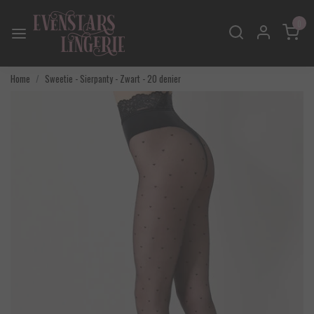
0
Home
Sweetie - Sierpanty - Zwart - 20 denier