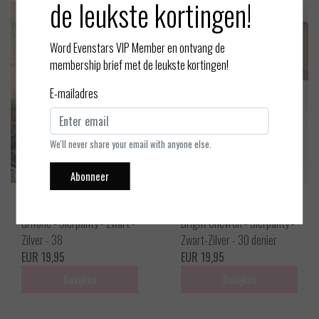
de leukste kortingen!
Word Evenstars VIP Member en ontvang de
membership brief met de leukste kortingen!
E-mailadres
We'll never share your email with anyone else.
Abonneer
Trasparenze
Oroblu
Grifone - Sierpanty - Zwart -
Bright Chevron - Sierpanty -
Zilver - 38
Zwart-Zilver - 30 denier
EUR 19,95
EUR 19,95
Bekijken
Bekijken