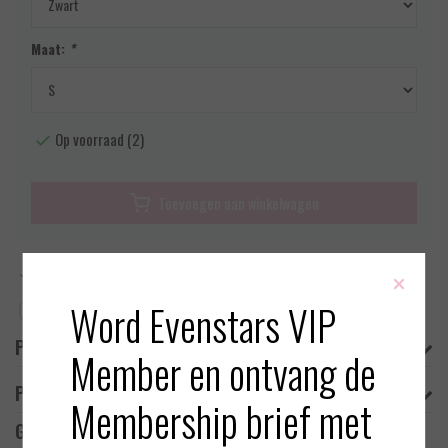
Maat:
*
Op voorraad (2)
Toevoegen aan winkelwagen
×
Meer informatie?
Neem contact op over dit product
Word Evenstars VIP
Toevoegen aan vergelijking
Productomschrijving
Member en ontvang de
Product informatie
Membership brief met
Gerelateerde producten