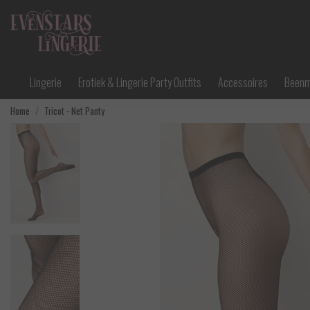
Lingerie
Erotiek & Lingerie Party Outfits
Accessoires
Been
Home
Tricot - Net Panty