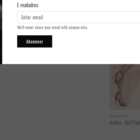
E-mailadres
ansparant is. Super leuk!
We'll never share your email with anyone else.
Abonneer
Oroblu
Trasparenze
Tricot - All Colors - Net Panty - 20 denier
Ambra - Net Pan
ijken
Bekijken