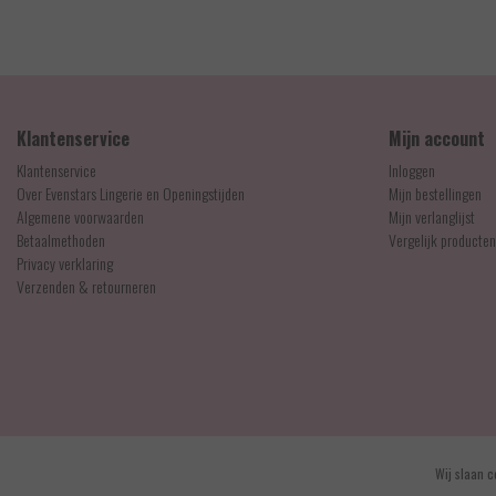
EUR 14,95
Klantenservice
Mijn account
Klantenservice
Inloggen
Over Evenstars Lingerie en Openingstijden
Mijn bestellingen
Algemene voorwaarden
Mijn verlanglijst
Betaalmethoden
Vergelijk producten
Privacy verklaring
Verzenden & retourneren
© Copyright 2026 - Evenstars Lingerie | Realisatie
InStijl Media
Wij slaan c
Algemene voorwaarden
|
Contact en openingstijden
|
Privacy verklaring
|
RSS Feed