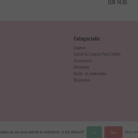
EUR 14,95
EUR 14,95
Categorieën
Lingerie
Erotiek & Lingerie Party Outfits
Accessoires
Beenmode
Nacht- en ondermode
Shapewear
ookies op om onze website te verbeteren. Is dat akkoord?
Meer ove
Ja
Nee