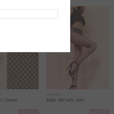
Trasparenze
ty - Caresse
Ambra - Net Panty - Zwart
Bekijken
Bekijken