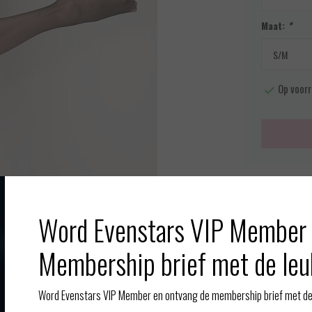
Maat:
*
Op voorr
Meer info
Toevoegen aan
Word Evenstars VIP Member 
Afbeelding vergroten
Membership brief met de leu
Word Evenstars VIP Member en ontvang de membership brief met de 
Gerelate