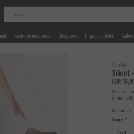
mode
Nacht- en ondermode
Shapewear
Lingerie verhalen
Cadea
Oroblu
Tricot 
EUR 16,9
Deze Tricot pa
is. Super leuk!
Made in Italy
Kleur:
*