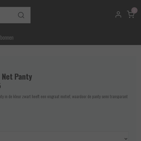
0
ubonnen
- Net Panty
5
nty in de kleur zwart heeft een visgraat motief, waardoor de panty semi transparant