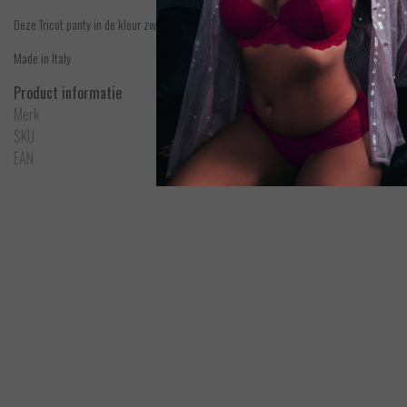
Deze Tricot panty in de kleur zwart heeft een visgraat motief, waardoor de panty semi tr
Made in Italy
Product informatie
Merk
Oroblu
SKU
VOBC01033
EAN
8300213083060
Trasparenze
Ambra - Net Panty - Zwart
Bek