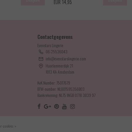
EUR 14,95
Contactgegevens
Evenstars Lingerie
06-25536043
info@evenstarslingerie.com
Haarlemmerdijk 21
1013 KA Amsterdam
KvK Number: 75017679
BTW-number: NL001595356B03
Bankrekening: NL75 INGB 0778 3839 97
r cookies »