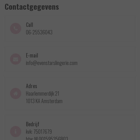
Contactgegevens
Call
06-25536043
E-mail
info@evenstarslingerie.com
Adres
Haarlemmerdijk 21
1013 KA Amsterdam
Bedrijf
kvk: 75017679
btw: NL001595356B03