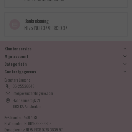
Bankrekening
NL75 INGB 0778 3839 97
Klantenservice
Mijn account
Categorieën
Contactgegevens
Evenstars Lingerie
06-25536043
info@evenstarslingerie.com
Haarlemmerdijk 21
1013 KA Amsterdam
KvK Number: 75017679
BTW-number: NL001595356B03
Bankrekening: NL75 INGB 0778 3839 97