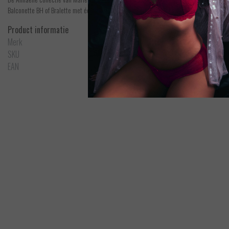
Balconette BH of Bralette met één van de strings of tailleslip. Super stijlvol!
Product informatie
Merk
Marie Jo
SKU
0602933ZWA
EAN
5400977668046
Marie Jo
Annaelle - Bralette met beugel
Bek
EUR 71,90