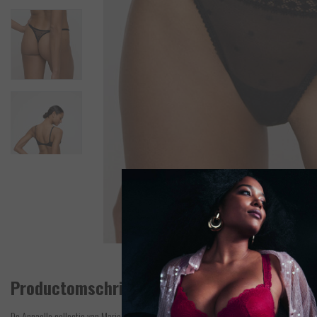
Productomschrijving
De Annaelle collectie van Marie Jo is sexy, kant & comfy. De collectie is gemaakt van tr