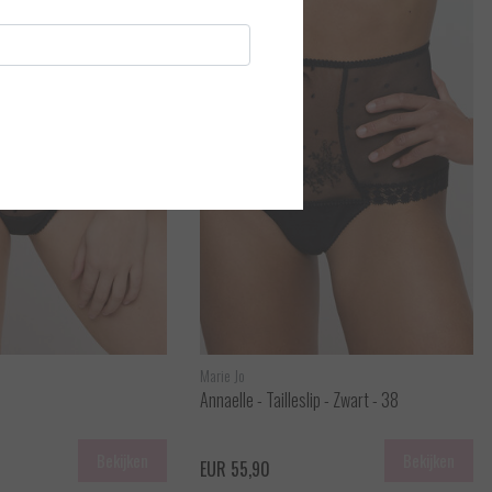
Marie Jo
Annaelle - Tailleslip - Zwart - 38
Bekijken
Bekijken
EUR 55,90