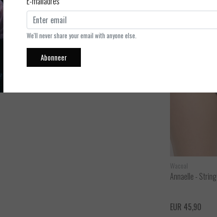
E-mailadres
We'll never share your email with anyone else.
Abonneer
Marie Jo
Wacoal
Annaelle - Balconette BH
Annaelle - String
ijken
Bekijken
EUR 112,00
EUR 45,90