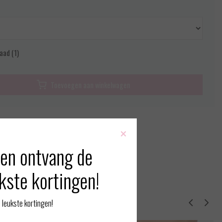
aad (1)
Toevoegen aan winkelwagen
rmatie?
Neem contact op over dit product
×
 vergelijking
en ontvang de
kste kortingen!
erde producten
leukste kortingen!