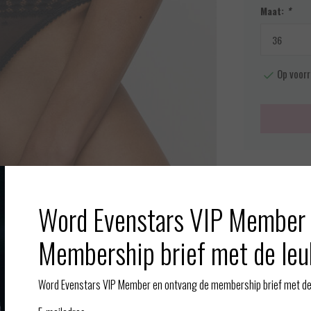
Maat:
*
Op voorr
Meer info
Toevoegen aan
Word Evenstars VIP Member 
Afbeelding vergroten
Membership brief met de leu
Gerelate
Word Evenstars VIP Member en ontvang de membership brief met de 
ansparant kant en bijzonder en delicaat afgewerkt. Style de