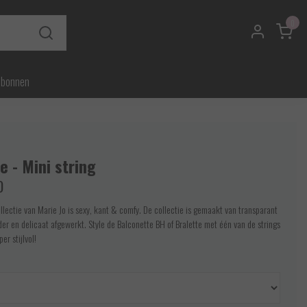
0
ubonnen
e - Mini string
0
llectie van Marie Jo is sexy, kant & comfy. De collectie is gemaakt van transparant
der en delicaat afgewerkt. Style de Balconette BH of Bralette met één van de strings
per stijlvol!