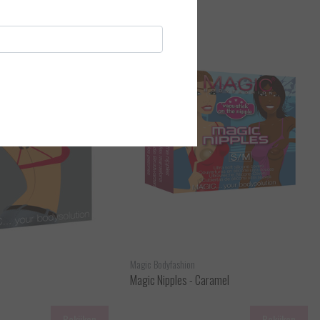
Magic Bodyfashion
Magic Nipples - Caramel
Bekijken
Bekijken