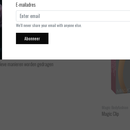
E-mailadres
de perfecte BH-oplossing voor onzichtbare styling onder elke
 zorgt voor een gemakkelijke hechting aan de huid en is voorzien
De rol tape is 6,5 centimeter m breed en heeft een totale lengte
We'll never share your email with anyone else.
eren gebruiken, terwijl je de perfecte decolleté en lift creëert.
Abonneer
atieve manieren worden gedragen
Magic Bodyfashion
Magic Bodyfashion
Magic Nipples - Latte - S/M
Magic Clip
ijken
Bekijken