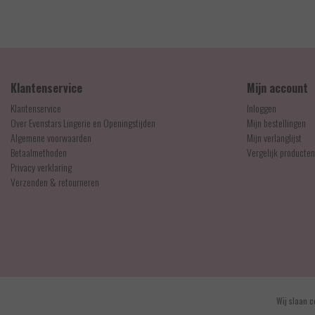
EUR 44,99
Klantenservice
Mijn account
Klantenservice
Inloggen
Over Evenstars Lingerie en Openingstijden
Mijn bestellingen
Algemene voorwaarden
Mijn verlanglijst
Betaalmethoden
Vergelijk producten
Privacy verklaring
Verzenden & retourneren
© Copyright 2026 - Evenstars Lingerie | Realisatie
InStijl Media
Wij slaan c
Algemene voorwaarden
|
Contact en openingstijden
|
Privacy verklaring
|
RSS Feed