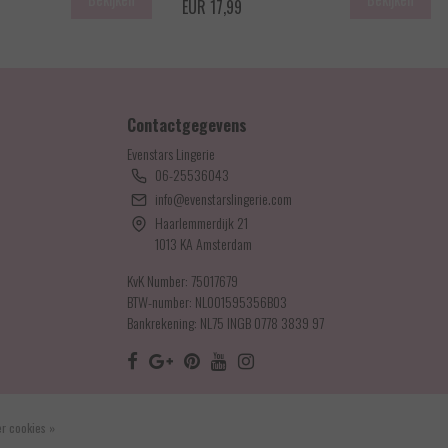
EUR 17,99
Contactgegevens
Evenstars Lingerie
06-25536043
info@evenstarslingerie.com
Haarlemmerdijk 21
1013 KA Amsterdam
KvK Number: 75017679
BTW-number: NL001595356B03
Bankrekening: NL75 INGB 0778 3839 97
r cookies »