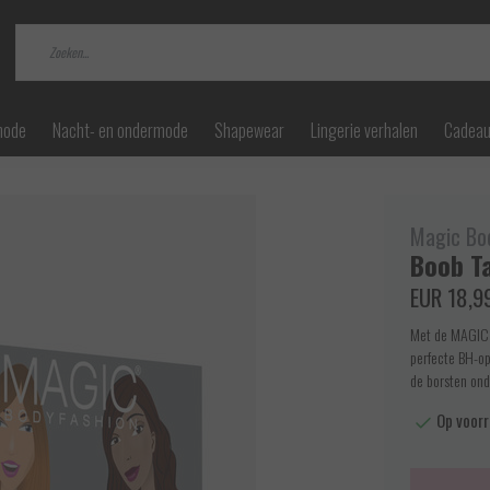
mode
Nacht- en ondermode
Shapewear
Lingerie verhalen
Cadea
Magic Bo
Boob Ta
EUR 18,9
Met de MAGIC B
perfecte BH-op
de borsten ond
Op voorr