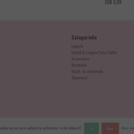
EUR 17,99
EUR 6,99
Categorieën
Lingerie
Erotiek & Lingerie Party Outfits
Accessoires
Beenmode
Nacht- en ondermode
Shapewear
ookies op om onze website te verbeteren. Is dat akkoord?
Meer ove
Ja
Nee