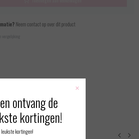
Toevoegen aan winkelwagen
rmatie?
Neem contact op over dit product
 vergelijking
×
en ontvang de
kste kortingen!
leukste kortingen!
erde producten