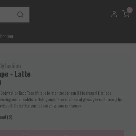
0
ubonnen
dyfashion
pe - Latte
9
odyfashion Boob Tape lift je je borsten zonder een BH te dragen! Het is de
lossing voor onzichtbare styling onder elke strapless of gewaagde outfit terwijl het
ersteunt. De sterkte van de tape zorgt voor een gemak
aad (6)