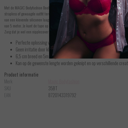
Met de MAGIC Bodyfashion Boob Tape lift je je borsten zonder een BH te dragen! Het is 
strapless of gewaagde outfit terwijl het de borsten ondersteunt. De sterkte van de tape
van een klevende siliconen laag die de tepels kan bedekken zonder je huid te irriteren. 
van 5 meter. Je kunt de tape op de gewenste lengte knippen en op veel verschillende mani
Zorg dat je wel een nipplecover over de tepel plakt ter bescherming.
Perfecte oplossing voor uw borsten zonder beha te dragen
Geen irritatie door klevende siliconen laag
6,5 cm breed en 5m lang
Kan op de gewenste lengte worden geknipt en op verschillende cre
Product informatie
Merk
Magic Bodyfashion
SKU
35BT
EAN
8720143319792
Magic Bodyfashion
Lift - It's - Latte
Bek