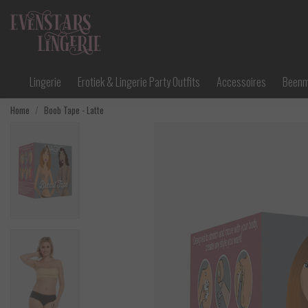
Lingerie
Erotiek & Lingerie Party Outfits
Accessoires
Been
Home
Boob Tape - Latte