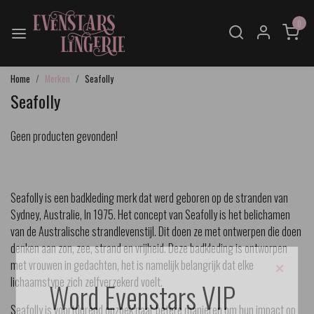
0
Home
Merken
Seafolly
Seafolly
Geen producten gevonden!
Seafolly is een badkleding merk dat werd geboren op de stranden van
Sydney, Australie, In 1975. Het concept van Seafolly is het belichamen
van de Australische strandlevenstijl. Dit doen ze met ontwerpen die doen
denken aan zon, zee, strand en vrijheid. Deze badkleding is ontworpen
×
met vrouwen in gedachten, het is namelijk belangrijk dat elke
lichaamstype zich zelfverzekerd voelt.
Word Evenstars VIP
Seafolly is voortdurend opzoek naar betere manieren om hun impact op