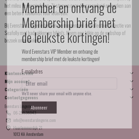
Member en ontvang de
het mileu te verminderen. Zij streven naar duurzaamheid en werken aan
een betere toekomst voor iedereen.
Membership brief met
Bij Evenstars Lingerie hebben we momenteel de Collective Collectie van
de leukste kortingen!
Seafolly met badpakken en bikini's. Neem een kijkje op de webshop of
bezoek onze winkel!
Word Evenstars VIP Member en ontvang de
membership brief met de leukste kortingen!
E-mailadres
Klantenservice
Mijn account
Categorieën
We'll never share your email with anyone else.
Contactgegevens
Evenstars Lingerie
Abonneer
06-25536043
info@evenstarslingerie.com
Haarlemmerdijk 21
1013 KA Amsterdam