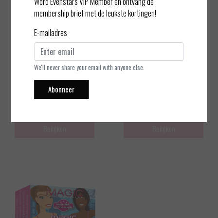
Word Evenstars VIP Member en ontvang de
membership brief met de leukste kortingen!
E-mailadres
We'll never share your email with anyone else.
Magic Bodyfashion
Magic Bodyfashion
Abonneer
Magic Nipples - Caramel
Magic Nipples
EUR 17,99
EUR 17,99
Bekijken
Bekijken