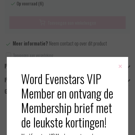
Op voorraad (6)
Toevoegen aan winkelwagen
Meer informatie?
Neem contact op over dit product
Toevoegen aan vergelijking
×
Productomschrijving
Word Evenstars VIP
Product informatie
Member en ontvang de
Gerelateerde producten
Membership brief met
de leukste kortingen!