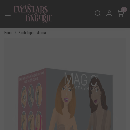
0
Home
Boob Tape - Mocca
Vorige
Volgend