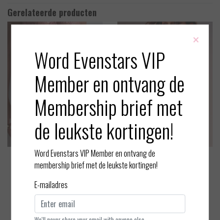
Gerelateerde producten
×
Word Evenstars VIP
Member en ontvang de
Membership brief met
de leukste kortingen!
Word Evenstars VIP Member en ontvang de
Aubade
Aubade
membership brief met de leukste kortingen!
Crazy in Love - High waist Br
Crazy in Love - Jarretel
E-mailadres
azilian
EUR 100,00
EUR 100,00
Bekijken
Bekijken
We'll never share your email with anyone else.