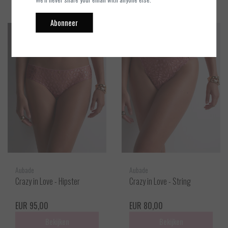
Abonneer
Aubade
Aubade
Crazy in Love - Hipster
Crazy in Love - String
EUR 95,00
EUR 80,00
Bekijken
Bekijken