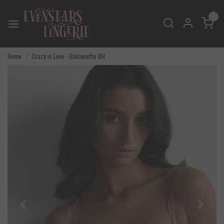
0
Home
Crazy in Love - Balconette BH
Vorige
Volgend