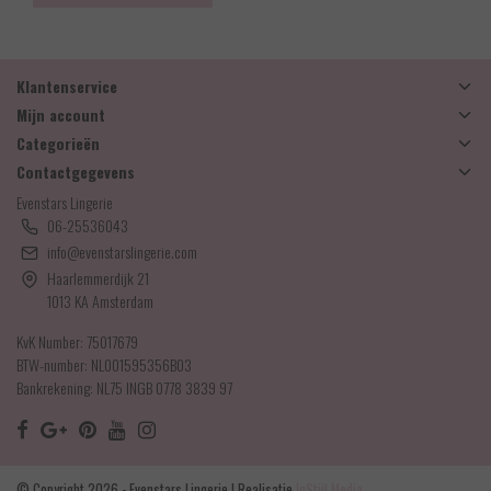
Klantenservice
Mijn account
Categorieën
Contactgegevens
Evenstars Lingerie
06-25536043
info@evenstarslingerie.com
Haarlemmerdijk 21
1013 KA Amsterdam
KvK Number: 75017679
BTW-number: NL001595356B03
Bankrekening: NL75 INGB 0778 3839 97
© Copyright 2026 - Evenstars Lingerie | Realisatie
InStijl Media