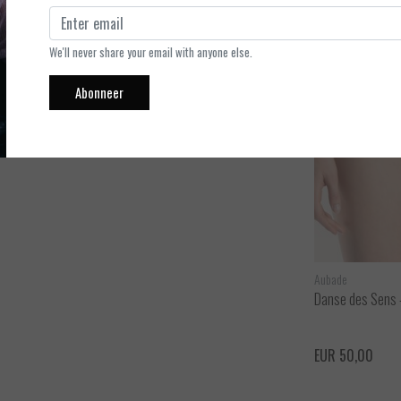
 de grotere cupmaat. Combineer de BH met de slips van Danse des
We'll never share your email with anyone else.
k ook als persoonlijke bestelling in andere kleuren verkrijgbaar.
Abonneer
Aubade
Aubade
Danse des Sens - Balconette BH
Danse des Sens -
ijken
Bekijken
EUR 100,00
EUR 50,00