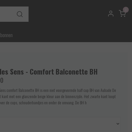
0
ubonnen
des Sens - Comfort Balconette BH
00
ens comfort Balconette BH is een niet voorgevormde half cup BH van Aubade De
t kant met een glanzende beige kleur aan de binnenzijde. Het zwarte kant loopt
over de cups, schouderbandjes en onder de omvang. De BH h