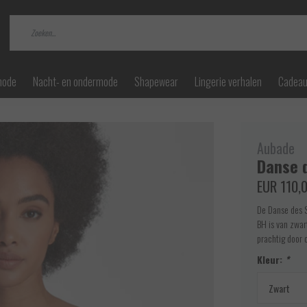
mode
Nacht- en ondermode
Shapewear
Lingerie verhalen
Cadea
Aubade
Danse 
EUR 110,
De Danse des S
BH is van zwar
prachtig door 
Kleur:
*