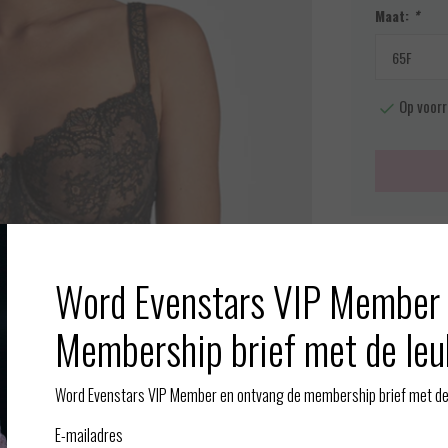
Maat:
*
Op voorr
Meer info
Word Evenstars VIP Member 
Toevoegen aan
Afbeelding vergroten
Membership brief met de leu
Gerelate
Word Evenstars VIP Member en ontvang de membership brief met de 
ade De BH is van zwart kant met een glanzende beige kleur aan
E-mailadres
 onder de omvang. De BH heeft brede schouderbandjes en een