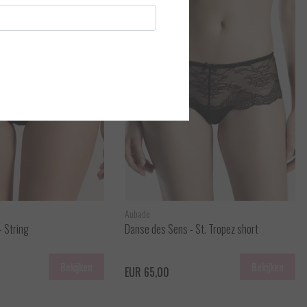
Aubade
 String
Danse des Sens - St. Tropez short
Bekijken
Bekijken
EUR 65,00