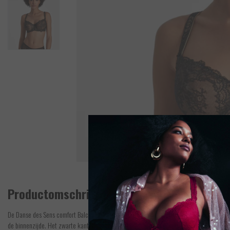
Productomschrijving
De Danse des Sens comfort Balconette BH is een niet voorgevormde half cup BH van Aub
de binnenzijde. Het zwarte kant loopt prachtig door over de cups, schouderbandjes en