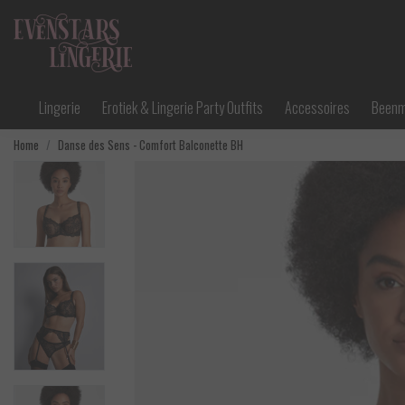
Lingerie
Erotiek & Lingerie Party Outfits
Accessoires
Been
Home
Danse des Sens - Comfort Balconette BH