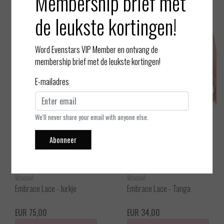
Membership brief met
Bekijken
Bekijken
de leukste kortingen!
Word Evenstars VIP Member en ontvang de
membership brief met de leukste kortingen!
E-mailadres
We'll never share your email with anyone else.
Abonneer
Wacoal
Wacoal
Embrace Lace - Jurkje
Embrace Lace - Tanga
EUR 75,00
EUR 34,00