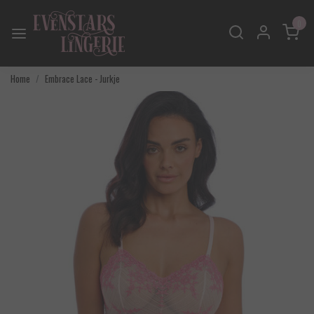
0
Home
Embrace Lace - Jurkje
Vorige
Volgend