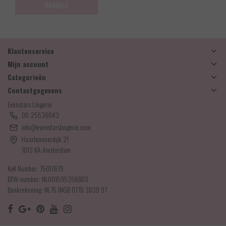
Bekijken
Klantenservice
Mijn account
Categorieën
Contactgegevens
Evenstars Lingerie
06-25536043
info@evenstarslingerie.com
Haarlemmerdijk 21
1013 KA Amsterdam
KvK Number: 75017679
BTW-number: NL001595356B03
Bankrekening: NL75 INGB 0778 3839 97