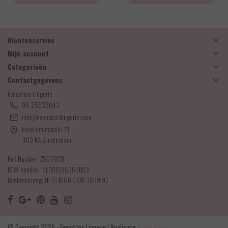
Klantenservice
Mijn account
Categorieën
Contactgegevens
Evenstars Lingerie
06-25536043
info@evenstarslingerie.com
Haarlemmerdijk 21
1013 KA Amsterdam
KvK Number: 75017679
BTW-number: NL001595356B03
Bankrekening: NL75 INGB 0778 3839 97
© Copyright 2026 - Evenstars Lingerie | Realisatie
InStijl Media