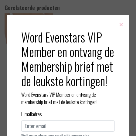
Gerelateerde producten
×
Word Evenstars VIP
Member en ontvang de
Membership brief met
de leukste kortingen!
Word Evenstars VIP Member en ontvang de
Wacoal
Wacoal
membership brief met de leukste kortingen!
Embrace Lace - Short
Embrace Lace - Bralette
E-mailadres
EUR 43,00
EUR 52,00
Bekijken
Bekijken
We'll never share your email with anyone else.