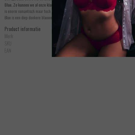
Blue. Zo kunnen we al onze klanten een mooi setje aanbieden.
De Feeling Myself short
is enorm romantisch maar toch sexy door het transparante kant. De goude details aan vo
Blue is een diep donkere blauwe kleur met een paarse ondertoon.
Aubade
Feeling Myself - String - Astral Blue 
Product informatie
S
Merk
Aubade
Bek
SKU
3A70
EUR 65,00
EAN
3102062091303