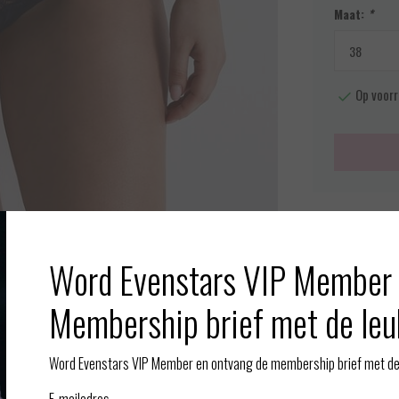
Maat:
*
Op voorr
Meer info
Toevoegen aan
Word Evenstars VIP Member 
Afbeelding vergroten
Membership brief met de leu
Gerelate
Word Evenstars VIP Member en ontvang de membership brief met de 
mbinatie met een BH of bralette
van Feeling Myself in Astral
E-mailadres