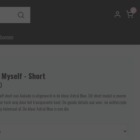
0
ubonnen
 Myself - Short
0
lf short van Aubade is uitgevoerd in de kleur Astral Blue. Dit short model is enorm
r toch sexy door het transparante kant. De goude details aan voor- en achterzijde
p helemaal af. De kleur Astral Blue is een die