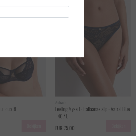
Aubade
Feeling Myself - Full cup BH
Feeling Myself - Italiaanse slip - Astral Blue
- 40 / L
Bekijken
Bekijken
EUR 75,00