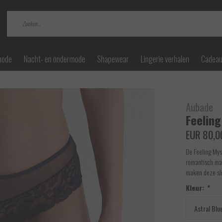
mode
Nacht- en ondermode
Shapewear
Lingerie verhalen
Cadea
Aubade
Feeling
EUR 80,0
De Feeling Myse
romantisch maa
maken deze sli
Kleur:
*