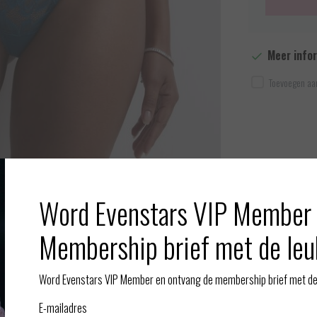
Meer info
Toevoegen aan
Word Evenstars VIP Member 
Afbeelding vergroten
Membership brief met de leu
Gerelate
Word Evenstars VIP Member en ontvang de membership brief met de 
awless Love verkocht. Zo kunnen we al onze klanten een
E-mailadres
Love in de kleur Dragonfly is comfortabel en sexy. De Mini slip is