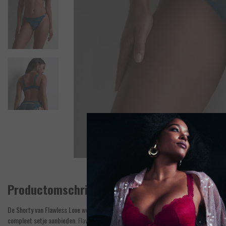
Productomschrijving
De Shorty van Flawless Love wordt uitsluitend samen met een BH of bralette van Fl
compleet setje aanbieden.
Flawless Love van Aubade is weer een meesterwerk. Flawless 