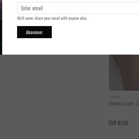
 gemaakt van semi-transparant en elegant Leavers kant met een
We'll never share your email with anyone else.
Abonneer
Aubade
Aubade
Flawless Love - Body - Dragonfly - M
Flawless Love - 
ijken
Bekijken
EUR 156,00
EUR 81,00