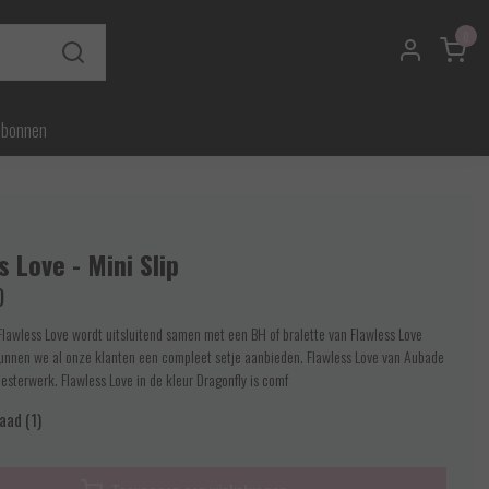
0
ubonnen
s Love - Mini Slip
0
Flawless Love wordt uitsluitend samen met een BH of bralette van Flawless Love
unnen we al onze klanten een compleet setje aanbieden. Flawless Love van Aubade
esterwerk. Flawless Love in de kleur Dragonfly is comf
aad (1)