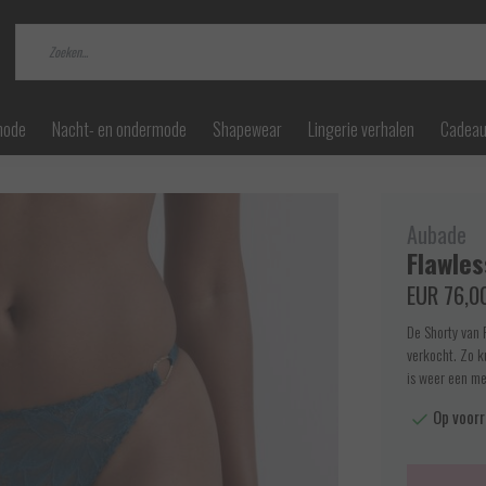
mode
Nacht- en ondermode
Shapewear
Lingerie verhalen
Cadea
Aubade
Flawles
EUR 76,0
De Shorty van 
verkocht. Zo k
is weer een me
Op voorr