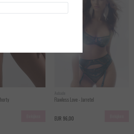
Aubade
Shorty
Flawless Love - Jarretel
Bekijken
Bekijken
EUR 96,00