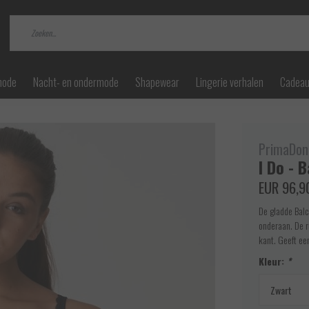
mode
Nacht- en ondermode
Shapewear
Lingerie verhalen
Cadea
PrimaDon
I Do - 
EUR 96,9
De gladde Balc
onderaan. De r
kant. Geeft ee
Kleur:
*