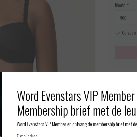
Maat:
*
Op voorr
Meer info
Afbeelding vergroten
Toevoegen aan
Word Evenstars VIP Member 
Membership brief met de leu
Gerelate
Word Evenstars VIP Member en ontvang de membership brief met de 
rapage onderaan. De rug is extra hoog gesneden en bestaat uit
E-mailadres