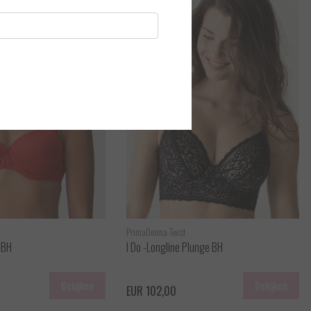
PrimaDonna Twist
 BH
I Do -Longline Plunge BH
Bekijken
Bekijken
EUR 102,00