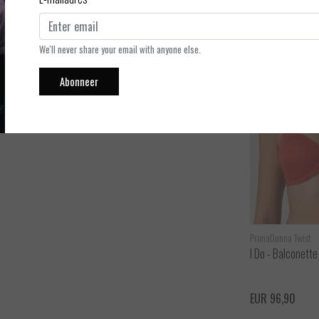
g ondersteunend. Deze BH komt heel mooi tot haar recht bij
et langer te zoeken naar een mooie BH, want deze zit als
 Elegant detail: Tussen de cups zit een satijnen strik. Handig: de
We'll never share your email with anyone else.
ar.
Abonneer
PrimaDonna Twist
PrimaDonna Twist
I Do - String
I Do - Balconette
ijken
Bekijken
EUR 40,90
EUR 96,90