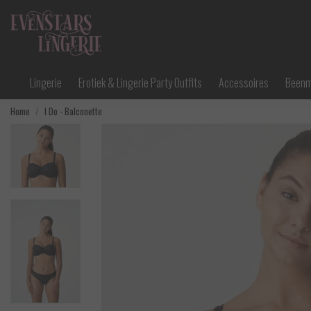
Lingerie
Erotiek & Lingerie Party Outfits
Accessoires
Been
Home
I Do - Balconette