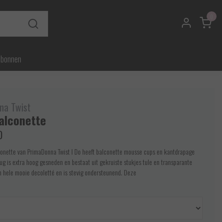
0
ubonnen
na Twist
Balconette
0
onette van PrimaDonna Twist I Do heeft balconette mousse cups en kantdrapage
ug is extra hoog gesneden en bestaat uit gekruiste stukjes tule en transparante
n hele mooie decoletté en is stevig ondersteunend. Deze