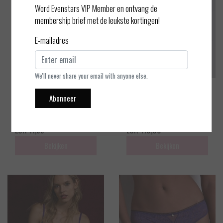
Word Evenstars VIP Member en ontvang de
membership brief met de leukste kortingen!
E-mailadres
We'll never share your email with anyone else.
Oroblu
Aubade
Abonneer
Bas Lycia - Kous - Zwart 15 D
Illusion Fauve - Balconette B
enier One size
H
EUR 11,95
EUR 110,00
Bekijken
Bekijken