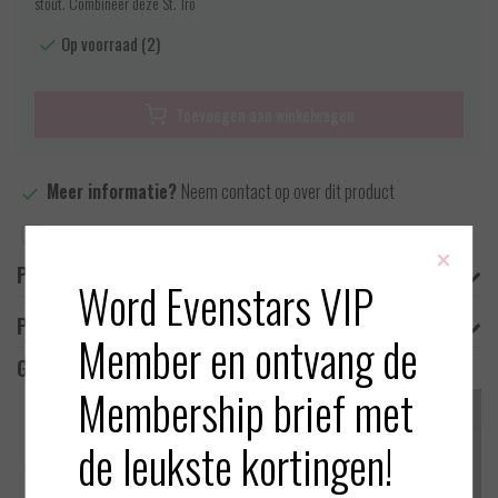
stout. Combineer deze St. Tro
Op voorraad (2)
Toevoegen aan winkelwagen
Meer informatie?
Neem contact op over dit product
Toevoegen aan vergelijking
×
Productomschrijving
Word Evenstars VIP
Product informatie
Member en ontvang de
Gerelateerde producten
Membership brief met
de leukste kortingen!