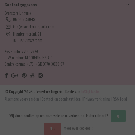
Contactgegevens
Evenstars Lingerie
06-25536043
info@evenstarslingerie.com
Haarlemmerdijk 21
1013 KA Amsterdam
KvK Number: 75017679
BTW-number: NL001595356B03
Bankrekening: NL75 INGB 0778 3839 97
© Copyright 2026 - Evenstars Lingerie | Realisatie
InStijl Media
Algemene voorwaarden
|
Contact en openingstijden
|
Privacy verklaring
|
RSS Feed
Wij slaan cookies op om onze website te verbeteren. Is dat akkoord?
Ja
Meer over cookies »
Nee