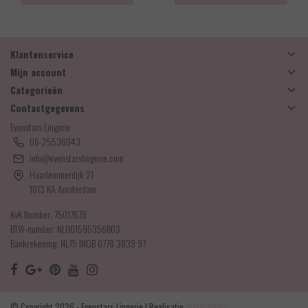
Klantenservice
Mijn account
Categorieën
Contactgegevens
Evenstars Lingerie
06-25536043
info@evenstarslingerie.com
Haarlemmerdijk 21
1013 KA Amsterdam
KvK Number: 75017679
BTW-number: NL001595356B03
Bankrekening: NL75 INGB 0778 3839 97
© Copyright 2026 - Evenstars Lingerie | Realisatie
InStijl Media