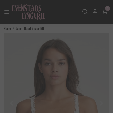
0
Home
Jane - Heart Shape BH
Vorige
Volgend