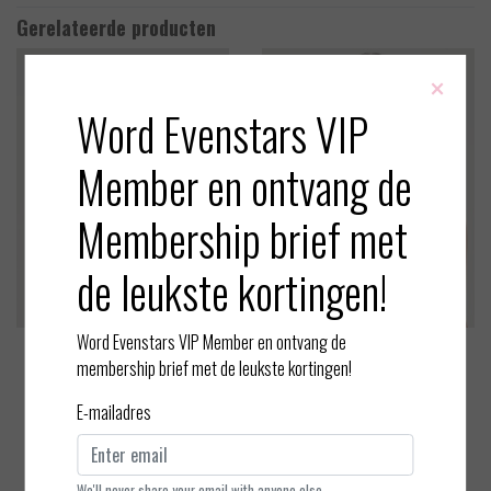
Gerelateerde producten
×
Word Evenstars VIP
Member en ontvang de
Membership brief met
de leukste kortingen!
Word Evenstars VIP Member en ontvang de
Marie Jo
Marie Jo
membership brief met de leukste kortingen!
Jane - Push up BH
Avero - Heart Shape BH - Pe
E-mailadres
arly Pink - 70B
EUR 112,00
EUR 96,90
Bekijken
Bekijken
We'll never share your email with anyone else.