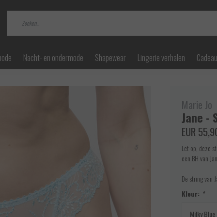
mode
Nacht- en ondermode
Shapewear
Lingerie verhalen
Cadea
Marie Jo
Jane - 
EUR 55,9
Let op, deze s
een BH van Jan
De string van J
Kleur:
*