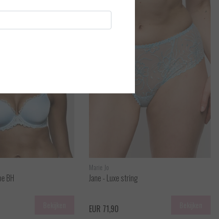
Marie Jo
pe BH
Jane - Luxe string
Bekijken
Bekijken
EUR 71,90