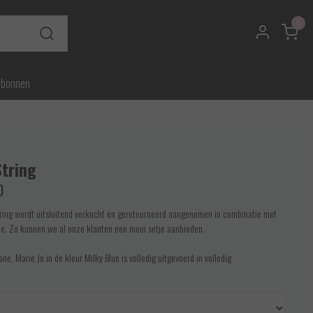
0
ubonnen
String
0
tring wordt uitsluitend verkocht en geretourneerd aangenomen in combinatie met
e. Zo kunnen we al onze klanten een mooi setje aanbieden.
ane, Marie Jo in de kleur Milky Blue is volledig uitgevoerd in volledig