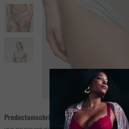
Productomschrijving
Let op, deze string wordt uitsluitend verkocht en geretourneerd aangenomen in co