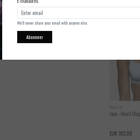
E-mailadres
sparante broderie. Past mooi bij de BH's uit de Jane serie van
We'll never share your email with anyone else.
ersoonlijke bestelling. Style met de BH's van Jane in Milky Blue.
Abonneer
Marie Jo
Marie Jo
Jane - String
Jane - Heart Sha
ijken
Bekijken
EUR 55,90
EUR 102,00