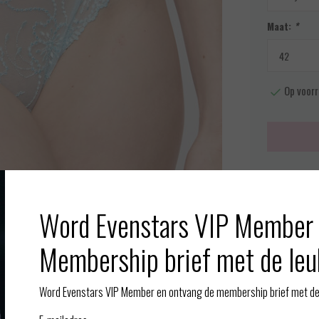
Maat:
*
Op voorr
Meer info
Word Evenstars VIP Member 
Toevoegen aan
Afbeelding vergroten
Membership brief met de leu
Gerelate
Word Evenstars VIP Member en ontvang de membership brief met de 
mbinatie met een BH van Jane. Zo kunnen we al onze klanten