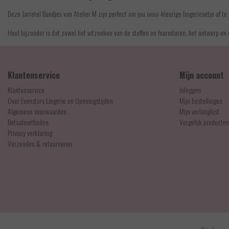
Deze Jarretel Bandjes van Atelier M zijn perfect om jou ivoor-kleurige lingeriesetje af
Heel bijzonder is dat zowel het uitzoeken van de stoffen en fournituren, het ontwerp en d
Klantenservice
Mijn account
Klantenservice
Inloggen
Over Evenstars Lingerie en Openingstijden
Mijn bestellingen
Algemene voorwaarden
Mijn verlanglijst
Betaalmethoden
Vergelijk producten
Privacy verklaring
Verzenden & retourneren
© Copyright 2026 - Evenstars Lingerie | Realisatie
InStijl Media