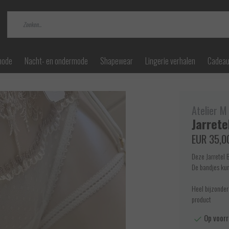
mode
Nacht- en ondermode
Shapewear
Lingerie verhalen
Cadea
Atelier M
Jarrete
EUR 35,0
Deze Jarretel B
De bandjes kun
Heel bijzonder
product
Op voorr