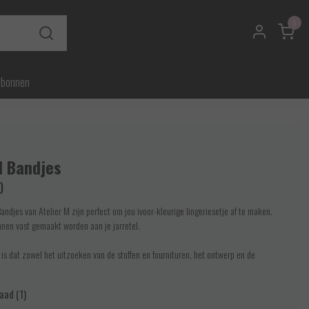
0
ubonnen
l Bandjes
0
andjes van Atelier M zijn perfect om jou ivoor-kleurige lingeriesetje af te maken.
nen vast gemaakt worden aan je jarretel.
 is dat zowel het uitzoeken van de stoffen en fournituren, het ontwerp en de
aad (1)