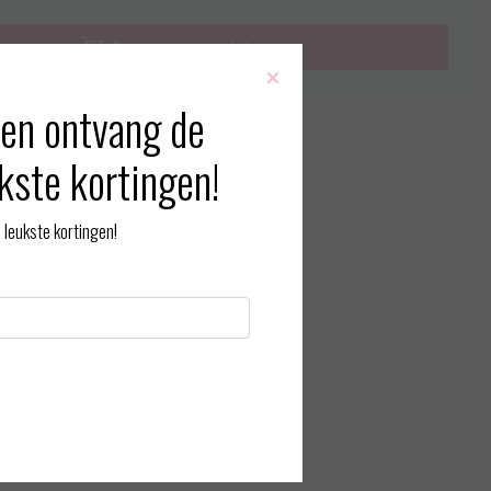
Toevoegen aan winkelwagen
×
en ontvang de
rmatie?
Neem contact op over dit product
kste kortingen!
 vergelijking
leukste kortingen!