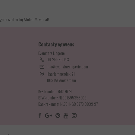
erie spat er bij Atelier M. van af!
Contactgegevens
Evenstars Lingerie
06-25536043
info@evenstarslingerie.com
Haarlemmerdijk 21
1013 KA Amsterdam
KvK Number: 75017679
BTW-number: NL001595356B03
Bankrekening: NL75 INGB 0778 3839 97