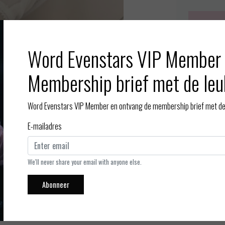
Word Evenstars VIP Member 
Meer info
Membership brief met de leu
Toevoegen aan
Word Evenstars VIP Member en ontvang de membership brief met de 
E-mailadres
We'll never share your email with anyone else.
Afbeelding vergroten
Abonneer