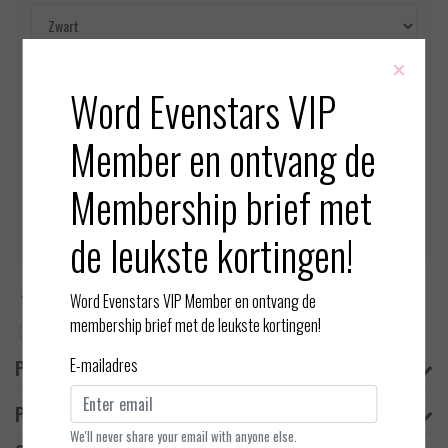
×
Maat:
*
Word Evenstars VIP
Member en ontvang de
Op voorraad (1)
Membership brief met
Toevoegen aan winkelwagen
de leukste kortingen!
Meer informatie?
Neem contact op over dit product
Word Evenstars VIP Member en ontvang de
membership brief met de leukste kortingen!
Toevoegen aan vergelijking
E-mailadres
Productomschrijving
Product informatie
We'll never share your email with anyone else.