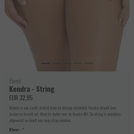
Elomi
Kendra - String
EUR 32,95
Kendra is van zacht stretch kant en stevige meshstof. Kendra straalt luxe,
passie en kracht uit. Mooi te stylen met de Kendra BH. De string is seamless
afgewerkt en heeft een sexy strap rondom.
Kleur:
*