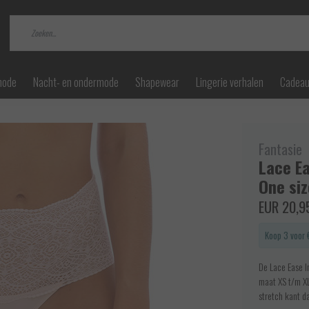
mode
Nacht- en ondermode
Shapewear
Lingerie verhalen
Cadea
Fantasie
Lace Ea
One siz
EUR 20,9
Koop 3 voor 
De Lace Ease In
maat XS t/m XL
stretch kant da