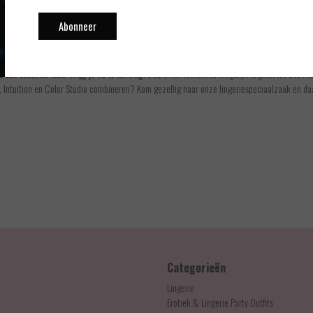
t voor maat XS t/m XL. De slip bestaat deels uit een zachte seamless stretch stof en deels u
Abonneer
op de huid en de slip valt als een klassieke slip. De kleur blush is een perfecte kleur om a
ps
van dezelfde kleur
krijg je 10% korting.
Zodra het technisch mogelijk is gaan we deze 
, Intuition en Color Studio combineren? Kom gezellig naar onze lingeriespeciaalzaak en daar
Categorieën
Lingerie
Erotiek & Lingerie Party Outfits