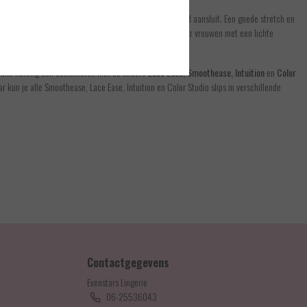
it zacht stretch kant dat mooi tot aan de navel op de huid aansluit. Een goede stretch en
ls nude slip te gebruiken onder lichtgekleurde kleding voor vrouwen met een lichte
leuke korting ook combineren met de andere
Lace Ease, Smoothease, Intuition
en
Color
 kun je alle Smoothease, Lace Ease, Intuition en Color Studio slips in verschillende
Contactgegevens
Evenstars Lingerie
06-25536043