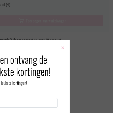
aad (4)
Toevoegen aan winkelwagen
rmatie?
Neem contact op over dit product
×
 vergelijking
en ontvang de
kste kortingen!
leukste kortingen!