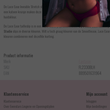
De Lace Ease Invisible Stretch slip van Fantasie in de kleur blush is seamless en geschik
een katoen kruisje maken deze slip super handig en comfortabel. De slip voelt zacht aan 
huidskleur.
De Lace Ease tailleslip is in een super leuke prijs beschikbaar.
Bij 3 Lace Ease taillesli
Studio
slips in diverse kleuren. Wilt u toch graag kleuren van de Smoothease, Lace Ease
kleuren combineren met dezelfde korting.
Product informatie
Merk
Fantasie
SKU
FL2330BLH
EAN
889501631964
Klantenservice
Mijn account
Klantenservice
Inloggen
Over Evenstars Lingerie en Openingstijden
Mijn bestellingen