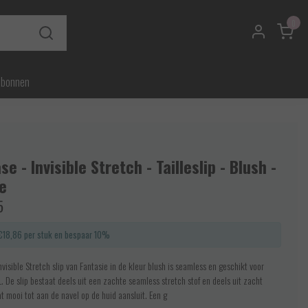
0
ubonnen
se - Invisible Stretch - Tailleslip - Blush -
e
5
€18,86 per stuk en bespaar 10%
visible Stretch slip van Fantasie in de kleur blush is seamless en geschikt voor
. De slip bestaat deels uit een zachte seamless stretch stof en deels uit zacht
t mooi tot aan de navel op de huid aansluit. Een g