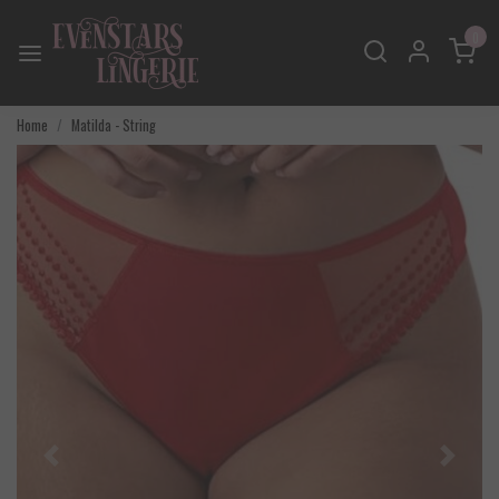
0
Home
Matilda - String
Vorige
Volgend