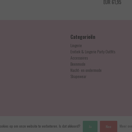
EUR 24,95
EUR 61,95
Categorieën
Lingerie
Erotiek & Lingerie Party Outfits
Accessoires
Beenmode
Nacht- en ondermode
Shapewear
ookies op om onze website te verbeteren. Is dat akkoord?
Meer ove
Ja
Nee