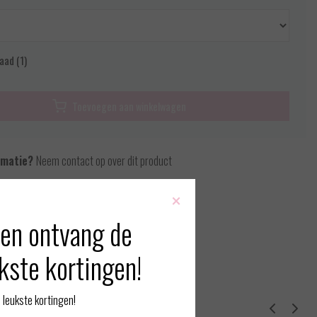
aad (1)
Toevoegen aan winkelwagen
rmatie?
Neem contact op over dit product
×
 vergelijking
en ontvang de
kste kortingen!
leukste kortingen!
erde producten