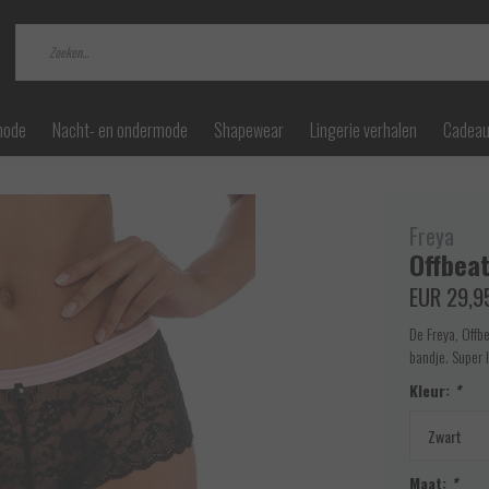
mode
Nacht- en ondermode
Shapewear
Lingerie verhalen
Cadea
Freya
Offbeat
EUR 29,9
De Freya, Offb
bandje. Super 
Kleur:
*
Maat:
*