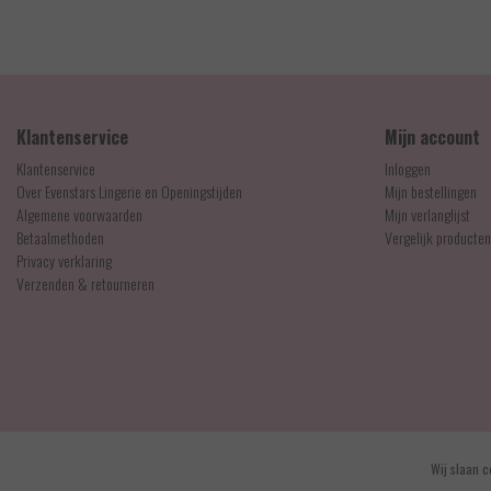
1,95
EUR 29,95
Klantenservice
Mijn account
Klantenservice
Inloggen
Over Evenstars Lingerie en Openingstijden
Mijn bestellingen
Algemene voorwaarden
Mijn verlanglijst
Betaalmethoden
Vergelijk producten
Privacy verklaring
Verzenden & retourneren
© Copyright 2026 - Evenstars Lingerie | Realisatie
InStijl Media
Wij slaan c
Algemene voorwaarden
|
Contact en openingstijden
|
Privacy verklaring
|
RSS Feed