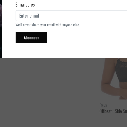
E-mailadres
 roze bandje. Super leuk bij de Offbeat BH van Freya of een
We'll never share your email with anyone else.
Abonneer
Freya
Freya
Offbeat - Brazilian string
Offbeat - Side S
ijken
Bekijken