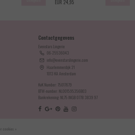
EUR 24,95
Contactgegevens
Evenstars Lingerie
06-25536043
info@evenstarslingerie.com
Haarlemmerdijk 21
1013 KA Amsterdam
KvK Number: 75017679
BTW-number: NL001595356B03
Bankrekening: NL75 INGB 0778 3839 97
r cookies »