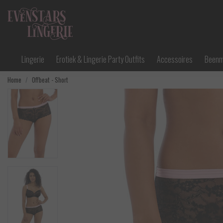
Lingerie
Erotiek & Lingerie Party Outfits
Accessoires
Been
Home
Offbeat - Short