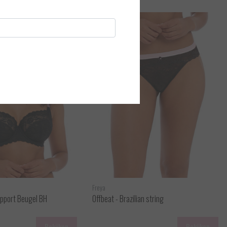
Freya
upport Beugel BH
Offbeat - Brazilian string
Bekijken
Bekijken