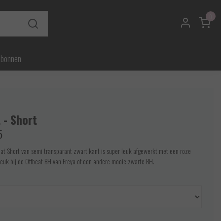
0
ubonnen
 - Short
5
eat Short van semi transparant zwart kant is super leuk afgewerkt met een roze
leuk bij de Offbeat BH van Freya of een andere mooie zwarte BH.