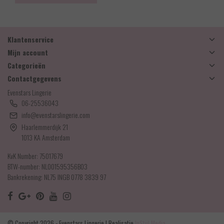
Klantenservice
Mijn account
Categorieën
Contactgegevens
Evenstars Lingerie
06-25536043
info@evenstarslingerie.com
Haarlemmerdijk 21
1013 KA Amsterdam
KvK Number: 75017679
BTW-number: NL001595356B03
Bankrekening: NL75 INGB 0778 3839 97
© Copyright 2026 - Evenstars Lingerie | Realisatie
InStijl Media