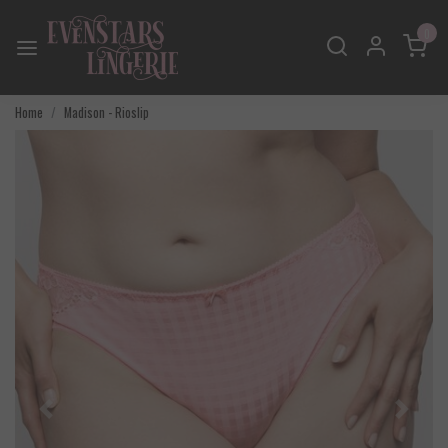
0
Home
Madison - Rioslip
Vorige
Volgend