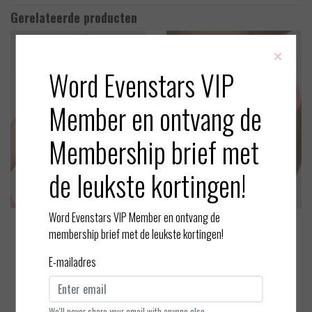
Gerelateerde producten
×
Word Evenstars VIP
Member en ontvang de
Membership brief met
de leukste kortingen!
Word Evenstars VIP Member en ontvang de
PrimaDonna
PrimaDonna
membership brief met de leukste kortingen!
Madison - Full cup BH
Madison - Hotpants
E-mailadres
EUR 102,00
EUR 45,90
Bekijken
Bekijken
We'll never share your email with anyone else.