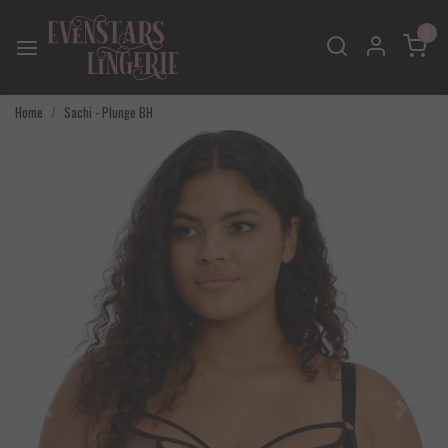
0
Home
Sachi - Plunge BH
Vorige
Volgend