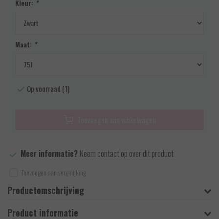
Kleur:
*
Maat:
*
Op voorraad (1)
Toevoegen aan winkelwagen
Meer informatie?
Neem contact op over dit product
Toevoegen aan vergelijking
Productomschrijving
Product informatie