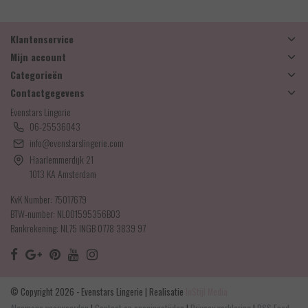
Klantenservice
Mijn account
Categorieën
Contactgegevens
Evenstars Lingerie
06-25536043
info@evenstarslingerie.com
Haarlemmerdijk 21
1013 KA Amsterdam
KvK Number: 75017679
BTW-number: NL001595356B03
Bankrekening: NL75 INGB 0778 3839 97
© Copyright 2026 - Evenstars Lingerie | Realisatie
InStijl Media