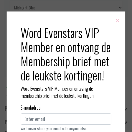
×
Maat:
*
Word Evenstars VIP
Member en ontvang de
Op voorraad (1)
Membership brief met
Toevoegen aan winkelwagen
de leukste kortingen!
Meer informatie?
Neem contact op over dit product
Word Evenstars VIP Member en ontvang de
membership brief met de leukste kortingen!
Toevoegen aan vergelijking
E-mailadres
Productomschrijving
Product informatie
We'll never share your email with anyone else.