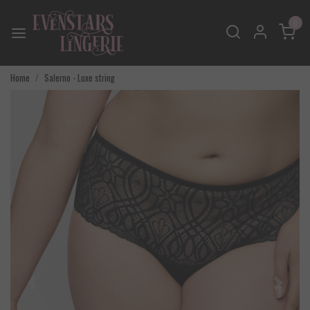
0
Home
Salerno - Luxe string
Vorige
Volgend