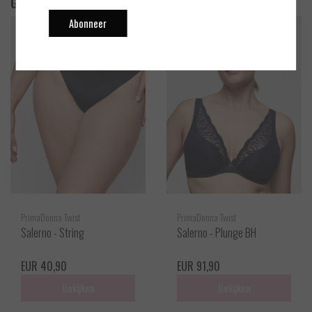
Gerelateerde producten
Abonneer
PrimaDonna Twist
PrimaDonna Twist
Salerno - String
Salerno - Plunge BH
EUR 40,90
EUR 91,90
Bekijken
Bekijken