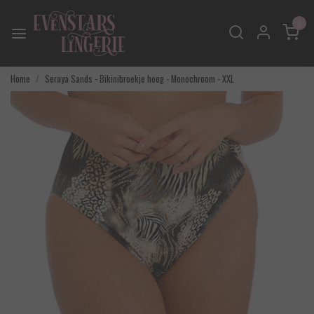
0
Home
Seraya Sands - Bikinibroekje hoog - Monochroom - XXL
Vorige
Volgend