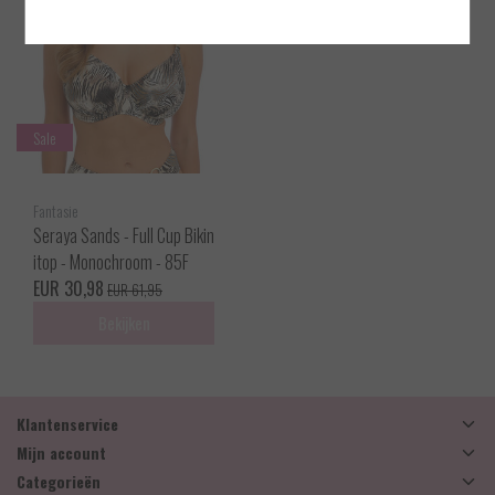
Sale
Fantasie
Seraya Sands - Full Cup Bikin
itop - Monochroom - 85F
EUR 30,98
EUR 61,95
Bekijken
Klantenservice
Mijn account
Categorieën