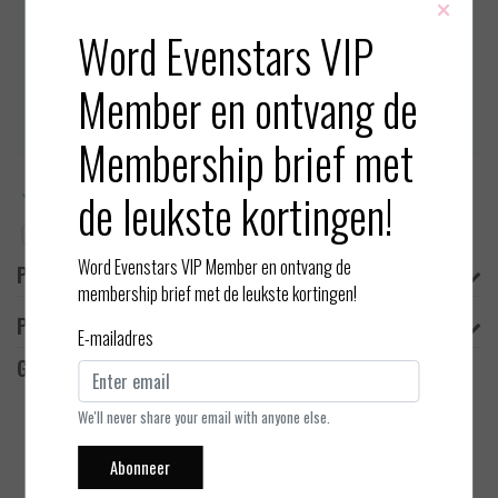
×
Fantasie heeft een abstracte, monochrom
Word Evenstars VIP
Op voorraad (1)
Member en ontvang de
Toevoegen aan winkelwagen
Membership brief met
Meer informatie?
Neem contact op over dit product
de leukste kortingen!
Toevoegen aan vergelijking
Word Evenstars VIP Member en ontvang de
Productomschrijving
membership brief met de leukste kortingen!
Product informatie
E-mailadres
Gerelateerde producten
We'll never share your email with anyone else.
Abonneer