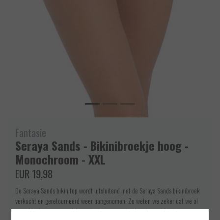
Fantasie
Seraya Sands - Bikinibroekje hoog -
Monochroom - XXL
EUR 19,98
De Seraya Sands bikinitop wordt uitsluitend met de Seraya Sands bikinibroek
verkocht en geretourneerd weer aangenomen. Zo weten we zeker dat we al
onze klanten een mooi bikinisetje kunnen aanbieden. Seraya Sands van