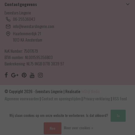
Contactgegevens
Evenstars Lingerie
06-25536043
info@evenstarslingerie.com
Haarlemmerdijk 21
1013 KA Amsterdam
KvK Number: 75017679
BTW-number: NL001595356B03
Bankrekening: NL75 INGB 0778 3839 97
© Copyright 2026 - Evenstars Lingerie | Realisatie
InStijl Media
Algemene voorwaarden
|
Contact en openingstijden
|
Privacy verklaring
|
RSS Feed
Wij slaan cookies op om onze website te verbeteren. Is dat akkoord?
Ja
Meer over cookies »
Nee