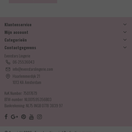
Klantenservice
Mijn account
Categorieën
Contactgegevens
Evenstars Lingerie
06-25536043
info@evenstarslingerie.com
Haarlemmerdijk 21
1013 KA Amsterdam
KvK Number: 75017679
BTW-number: NL001595356B03
Bankrekening: NL75 INGB 0778 3839 97