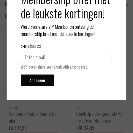
Product informatie
de leukste kortingen!
Gerelateerde producten
Word Evenstars VIP Member en ontvang de
membership brief met de leukste kortingen!
E-mailadres
We'll never share your email with anyone else.
Abonneer
Oroblu
Oroblu
Suntime - Panty - Sun 15 De
Shock Up - Corrigerende Pa
nier
nty - Zwart 40 Denier
EUR 17,95
EUR 24,95