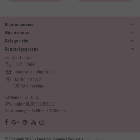
Klantenservice
Mijn account
Categorieën
Contactgegevens
Evenstars Lingerie
06-25536043
info@evenstarslingerie.com
Haarlemmerdijk 21
1013 KA Amsterdam
KvK Number: 75017679
BTW-number: NL001595356B03
Bankrekening: NL75 INGB 0778 3839 97
© Copyright 2026 - Evenstars Lingerie | Realisatie
InStijl Media