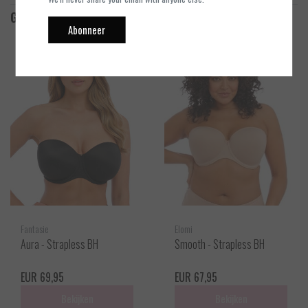
Gerelateerde producten
Abonneer
Fantasie
Elomi
Aura - Strapless BH
Smooth - Strapless BH
EUR 69,95
EUR 67,95
Bekijken
Bekijken