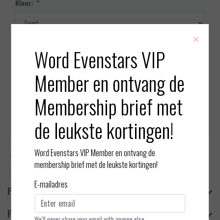
Kleur:
*
×
Maat:
*
Word Evenstars VIP
Member en ontvang de
Op voorraad (1)
Membership brief met
Toevoegen aan winkelwagen
de leukste kortingen!
Word Evenstars VIP Member en ontvang de
Meer informatie?
Neem contact op over dit product
membership brief met de leukste kortingen!
Toevoegen aan vergelijking
E-mailadres
Productomschrijving
Product informatie
We'll never share your email with anyone else.