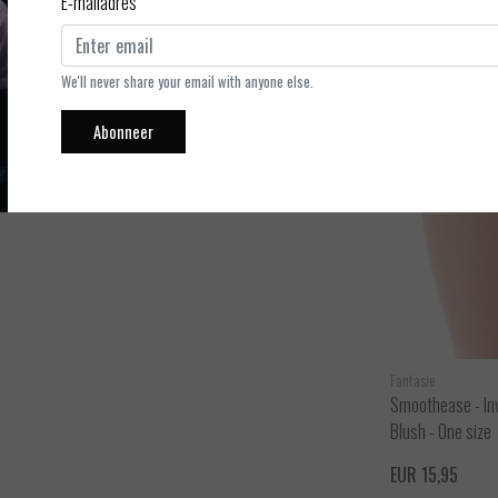
E-mailadres
t zacht aan op de huid. De kleur Beige is zeer geschikt als nude
We'll never share your email with anyone else.
leslips
van dezelfde kleur
krijg je 10% korting.
Zodra het
 Ease, Smoothease, Intuition
en
Color Studio
in de andere
Abonneer
tudio combineren? Kom gezellig naar onze lingeriespeciaalzaak en
e kleuren combineren met dezelfde korting.
Fantasie
Fantasie
 - Beig
Smoothease - Invisible Stretch - Tailleslip -
Smoothease - Invi
Coffee Roast - One size
Blush - One size
ijken
Bekijken
EUR 15,95
EUR 15,95