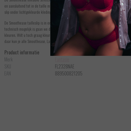
en aansluitend tot in de taille maken deze slip super handig en comfortabel. De slip voel
slip onder lichtgekleurde kleding voor vrouwen met een lichtere huidskleur.
De Smoothease tailleslip is in een super leuke prijs beschikbaar.
Bij 3 Smoothease tail
technisch mogelijk is gaan we deze leuke korting ook combineren met de slips van
Lace
kleuren. Wilt u toch graag kleuren van de Smoothease, Lace Ease, Intuition en Color S
daar kun je alle Smoothease, Lace Ease, Intuition en Color Studio slips in verschillend
Product informatie
Merk
Fantasie
SKU
FL2328NAE
EAN
889500821205
Fantasie
Smoothease - Invisible Stretch - Slip
e - One size
Bek
EUR 15,95