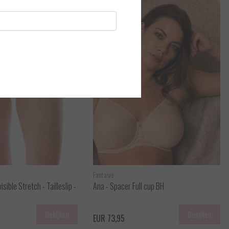
Fantasie
sible Stretch - Tailleslip -
Ana - Spacer Full cup BH
Bekijken
Bekijken
EUR 73,95