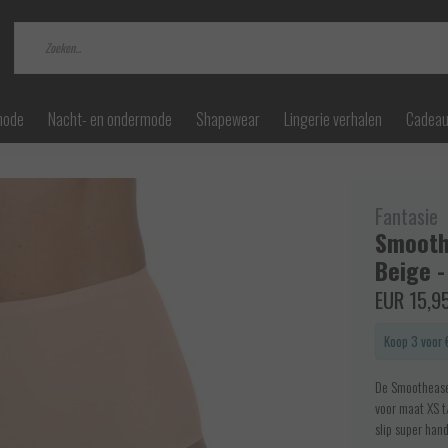
mode
Nacht- en ondermode
Shapewear
Lingerie verhalen
Cadea
Fantasie
Smoothe
Beige -
EUR 15,9
Koop 3 voor 
De Smoothease I
voor maat XS t
slip super hand