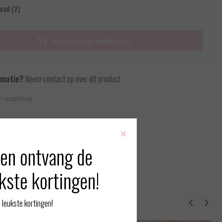
aad (2)
Toevoegen aan winkelwagen
rmatie?
Neem contact op over dit product
 vergelijking
×
en ontvang de
kste kortingen!
erde producten
leukste kortingen!