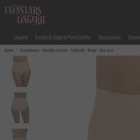
Lingerie
Erotiek & Lingerie Party Outfits
Accessoires
Been
Home
Smoothease - Invisible stretch - Tailleslip - Beige - One size