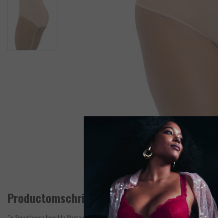
Productomschrijving
De Smoothease Invisible Stretch tailleslip van Fantasie in de kleur Beige is seamless en