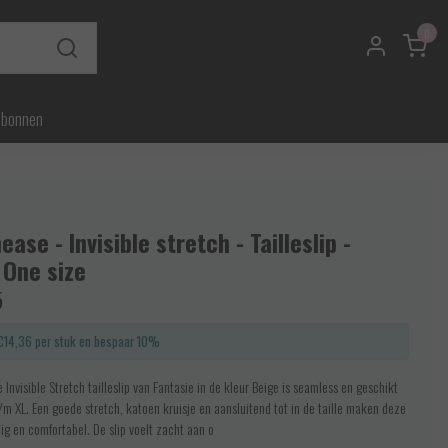
0
ubonnen
ase - Invisible stretch - Tailleslip -
 One size
5
€14,36 per stuk en bespaar 10%
nvisible Stretch tailleslip van Fantasie in de kleur Beige is seamless en geschikt
/m XL. Een goede stretch, katoen kruisje en aansluitend tot in de taille maken deze
ig en comfortabel. De slip voelt zacht aan o