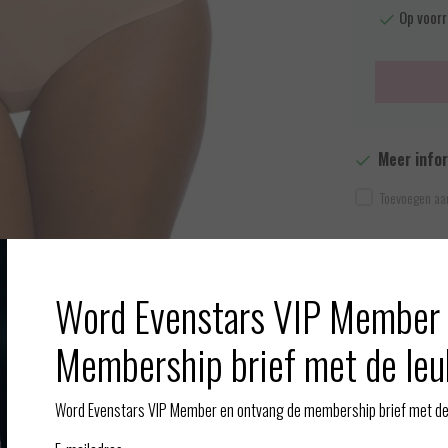
Op voorr
Meer info
Toevoegen aan
Word Evenstars VIP Member 
Afbeelding vergroten
Membership brief met de leu
Gerelate
Word Evenstars VIP Member en ontvang de membership brief met de 
 geschikt voor maat XS t/m XL. Een goede stretch, katoen kruisje