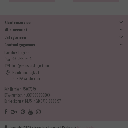
Klantenservice
Mijn account
Categorieën
Contactgegevens
Evenstars Lingerie
06-25536043
info@evenstarslingerie.com
Haarlemmerdijk 21
1013 KA Amsterdam
KvK Number: 75017679
BTW-number: NL001595356B03
Bankrekening: NL75 INGB 0778 3839 97
© Copyright 2026 - Evenstars Lingerie | Realisatie
InStijl Media