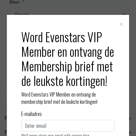
Kleur:
*
×
Maat:
*
Word Evenstars VIP
Member en ontvang de
Op voorraad (1)
Membership brief met
Toevoegen aan winkelwagen
de leukste kortingen!
Word Evenstars VIP Member en ontvang de
Meer informatie?
Neem contact op over dit product
membership brief met de leukste kortingen!
Toevoegen aan vergelijking
E-mailadres
Productomschrijving
Product informatie
We'll never share your email with anyone else.