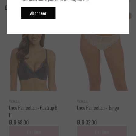
Gerelateerde producten
Abonneer
Wacoal
Wacoal
Lace Perfection - Push up B
Lace Perfection - Tanga
H
EUR 68,00
EUR 32,00
Bekijken
Bekijken