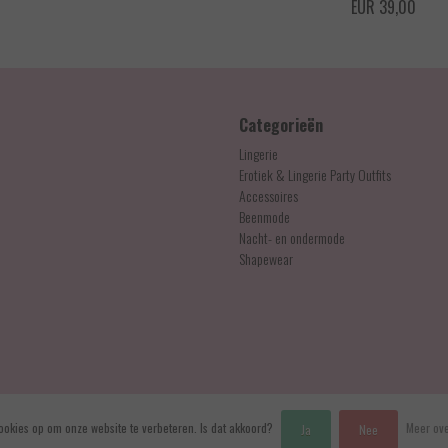
EUR 30,00
EUR 39,00
Categorieën
Lingerie
Erotiek & Lingerie Party Outfits
Accessoires
Beenmode
Nacht- en ondermode
Shapewear
ookies op om onze website te verbeteren. Is dat akkoord?
Meer ove
Ja
Nee