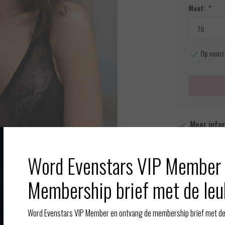
Maat:
*
Op voorr
Meer info
Toevoegen aan
Word Evenstars VIP Member 
Afbeelding vergroten
Membership brief met de leu
Word Evenstars VIP Member en ontvang de membership brief met de 
Gerelate