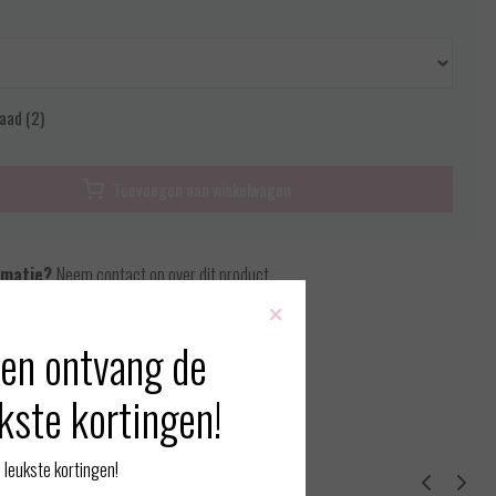
aad (2)
Toevoegen aan winkelwagen
rmatie?
Neem contact op over dit product
×
 vergelijking
en ontvang de
kste kortingen!
leukste kortingen!
erde producten