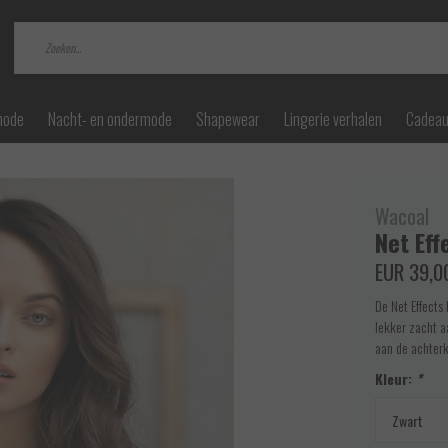
mode
Nacht- en ondermode
Shapewear
Lingerie verhalen
Cadea
Wacoal
Net Eff
EUR 39,0
De Net Effects
lekker zacht a
aan de achterk
Kleur:
*