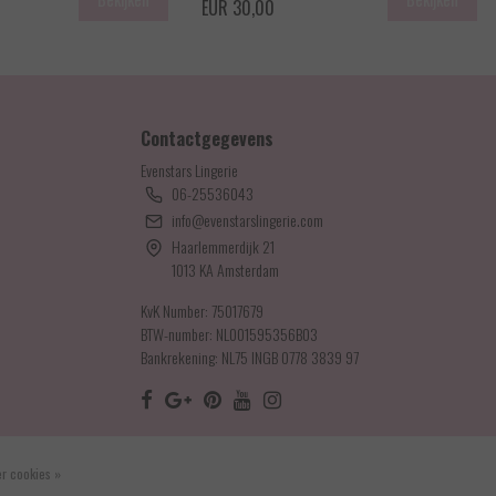
EUR 30,00
Contactgegevens
Evenstars Lingerie
06-25536043
info@evenstarslingerie.com
Haarlemmerdijk 21
1013 KA Amsterdam
KvK Number: 75017679
BTW-number: NL001595356B03
Bankrekening: NL75 INGB 0778 3839 97
r cookies »