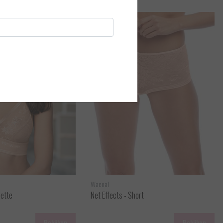
Wacoal
lette
Net Effects - Short
Bekijken
Bekijken