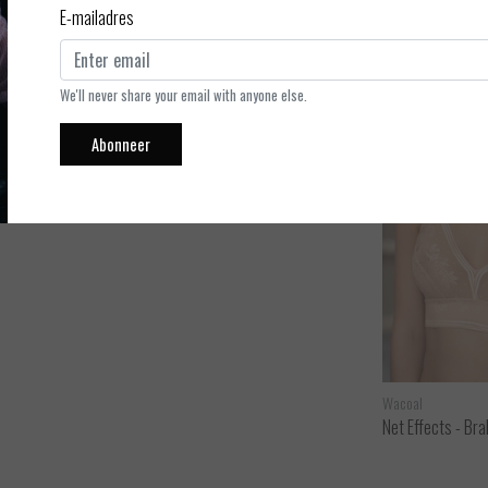
E-mailadres
ft en lekker zacht aanvoelt. Het geeft veel stevigheid door de
oger is. De bralette is heel mooi door de glimmende stof met
We'll never share your email with anyone else.
Abonneer
Wacoal
Wacoal
Net Effects - Short
Net Effects - Bra
ijken
Bekijken