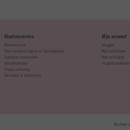
EUR 30,00
Klantenservice
Mijn account
Klantenservice
Inloggen
Over Evenstars Lingerie en Openingstijden
Mijn bestellingen
Algemene voorwaarden
Mijn verlanglijst
Betaalmethoden
Vergelijk producten
Privacy verklaring
Verzenden & retourneren
© Copyright 2026 - Evenstars Lingerie | Realisatie
InStijl Media
Wij slaan c
Algemene voorwaarden
|
Contact en openingstijden
|
Privacy verklaring
|
RSS Feed