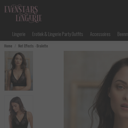
Lingerie
Erotiek & Lingerie Party Outfits
Accessoires
Been
Home
Net Effects - Bralette