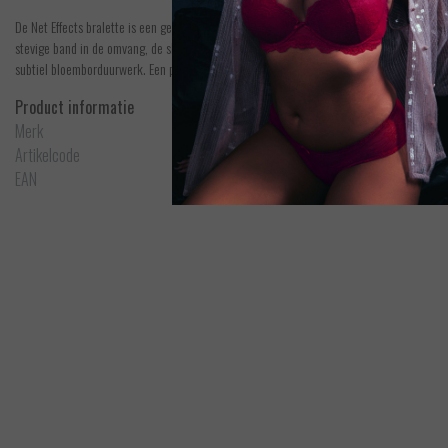
De Net Effects bralette is een gemakkelijk te dragen bralette, omdat het geen beugel hee
stevige band in de omvang, de sluiting aan de achterkant en omdat het middenvoor wat h
subtiel bloemborduurwerk. Een perfecte combinatie van comfort en stijl.
Product informatie
Merk
Wacoal
Artikelcode
WA810340
EAN
719544833073
Wacoal
Net Effects - Short
Bek