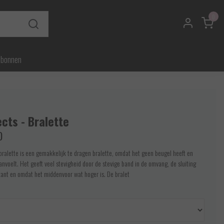
0
ubonnen
ects - Bralette
0
 bralette is een gemakkelijk te dragen bralette, omdat het geen beugel heeft en
anvoelt. Het geeft veel stevigheid door de stevige band in de omvang, de sluiting
ant en omdat het middenvoor wat hoger is. De bralet