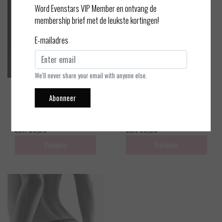
Word Evenstars VIP Member en ontvang de
membership brief met de leukste kortingen!
E-mailadres
We'll never share your email with anyone else.
Aubade
Aubade
Abonneer
Boîte à Désir - Lust for Life -
Boîte à Désir - Ensemble Per
Jarretel - Zwart - One size
les - Zwart - One size
EUR 95,00
EUR 95,00
Bekijken
Bekijken