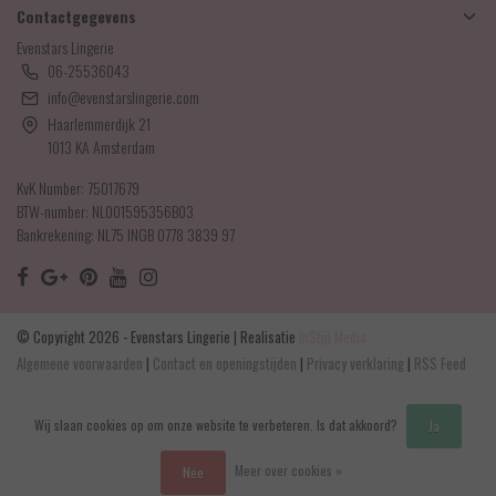
Contactgegevens
Evenstars Lingerie
06-25536043
info@evenstarslingerie.com
Haarlemmerdijk 21
1013 KA Amsterdam
KvK Number: 75017679
BTW-number: NL001595356B03
Bankrekening: NL75 INGB 0778 3839 97
© Copyright 2026 - Evenstars Lingerie | Realisatie
InStijl Media
Algemene voorwaarden
|
Contact en openingstijden
|
Privacy verklaring
|
RSS Feed
Wij slaan cookies op om onze website te verbeteren. Is dat akkoord?
Ja
Meer over cookies »
Nee