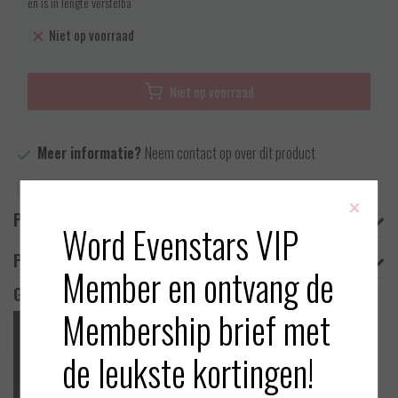
en is in lengte verstelba
Niet op voorraad
Niet op voorraad
Meer informatie?
Neem contact op over dit product
Toevoegen aan vergelijking
×
Productomschrijving
Word Evenstars VIP
Product informatie
Member en ontvang de
Gerelateerde producten
Membership brief met
de leukste kortingen!