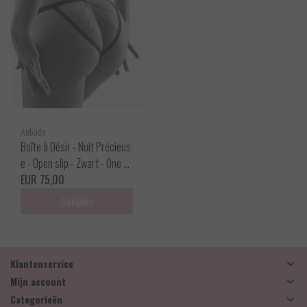
Aubade
Boîte à Désir - Nuit Précieus
e - Open slip - Zwart - One si
ze
EUR 75,00
Bekijken
Klantenservice
Mijn account
Categorieën