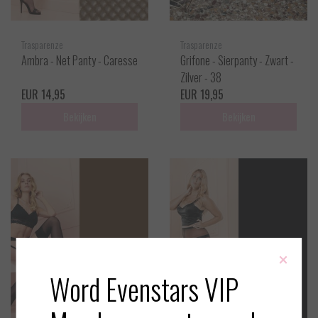
Trasparenze
Trasparenze
Ambra - Net Panty - Caresse
Grifone - Sierpanty - Zwart -
Zilver - 38
EUR 14,95
EUR 19,95
Bekijken
Bekijken
×
Word Evenstars VIP