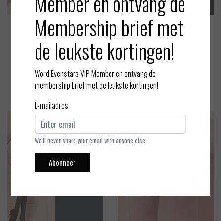
Member en ontvang de
Membership brief met
Trasparenze
Trasparenze
de leukste kortingen!
Sara - Kousen - Sinfonie 20
Margherita - Curvy Panty Ma
denier
xi XL - Zwart 20 Denier
EUR 9,95
EUR 13,95
Word Evenstars VIP Member en ontvang de
Bekijken
Bekijken
membership brief met de leukste kortingen!
E-mailadres
We'll never share your email with anyone else.
Abonneer